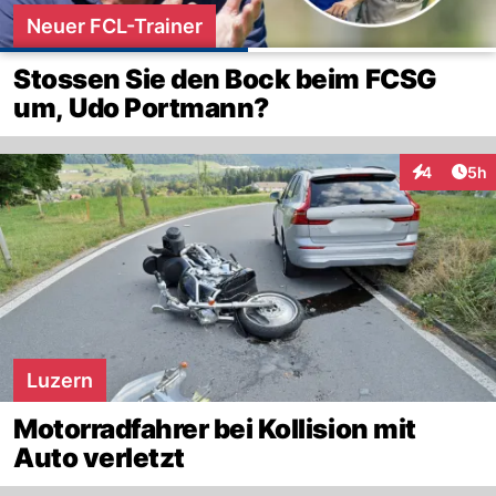
Neuer FCL-Trainer
Stossen Sie den Bock beim FCSG
um, Udo Portmann?
Arti
4
5h
Interaktion
Luzern
Motorradfahrer bei Kollision mit
Auto verletzt