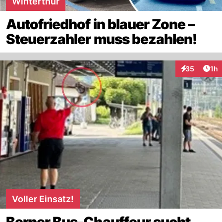
Winterthur
Autofriedhof in blauer Zone –
Steuerzahler muss bezahlen!
Art
35
1h
Interaktione
Voller Einsatz!
Berner Bus-Chauffeur sucht