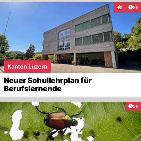
Arti
2
5h
Interaktion
Kanton Luzern
Neuer Schullehrplan für
Berufslernende
Arti
5h