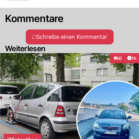
Kommentare
Schreibe einen Kommentar
Weiterlesen
Art
80
1h
Interaktione