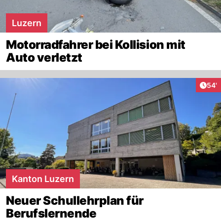
Luzern
Motorradfahrer bei Kollision mit
Auto verletzt
Arti
54'
Kanton Luzern
Neuer Schullehrplan für
Berufslernende