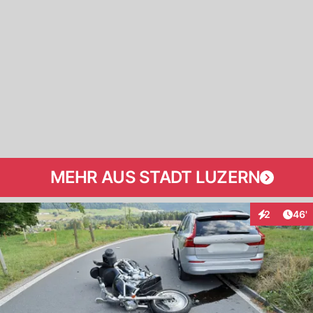
MEHR AUS STADT LUZERN
Arti
2
46'
Interaktione