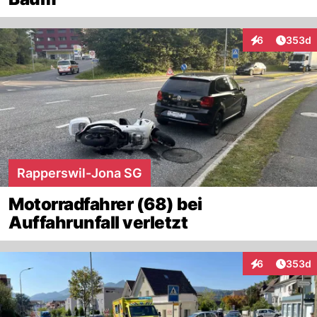
Artikel
6
353d
Interaktionen
Rapperswil-Jona SG
Motorradfahrer (68) bei
Auffahrunfall verletzt
Artikel
6
353d
Interaktionen