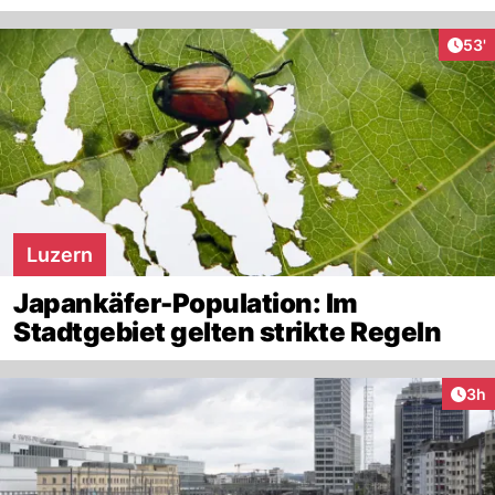
Arti
53'
Luzern
Japankäfer-Population: Im
Stadtgebiet gelten strikte Regeln
Arti
3h