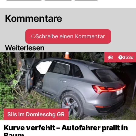
Kommentare
Schreibe einen Kommentar
Weiterlesen
Artikel
8
353d
Interaktionen
Sils im Domleschg GR
Kurve verfehlt – Autofahrer prallt in
Baum