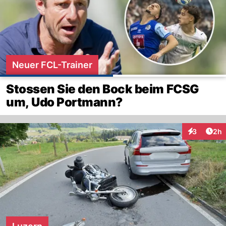
Neuer FCL-Trainer
Stossen Sie den Bock beim FCSG
um, Udo Portmann?
Arti
3
2h
Interaktion