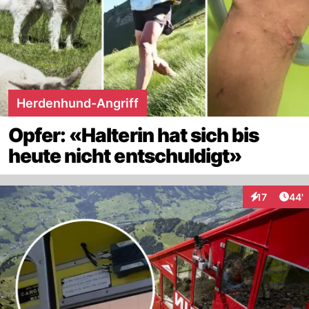
Herdenhund-Angriff
Opfer: «Halterin hat sich bis
heute nicht entschuldigt»
Arti
17
44'
Interaktionen