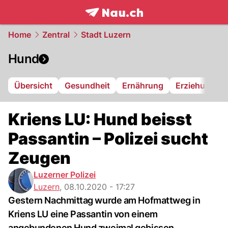
frontpage.
NAU.ch
Home
Zentral
Stadt Luzern
Hund
Übersicht
Gesundheit
Ernährung
Erziehung
Kriens LU: Hund beisst
Passantin – Polizei sucht
Zeugen
Luzerner Polizei
Luzern
,
08.10.2020 - 17:27
Gestern Nachmittag wurde am Hofmattweg in
Kriens LU eine Passantin von einem
angebundenen Hund zweimal gebissen.