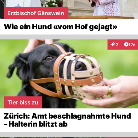
Erzbischof Gänswein
Wie ein Hund «vom Hof gejagt»
Artik
12
17d
Interaktionen
Tier biss zu
Zürich: Amt beschlagnahmte Hund
– Halterin blitzt ab