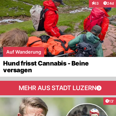
Artik
63
24d
Interaktionen
Auf Wanderung
Hund frisst Cannabis - Beine
versagen
MEHR AUS STADT LUZERN
Arti
13'