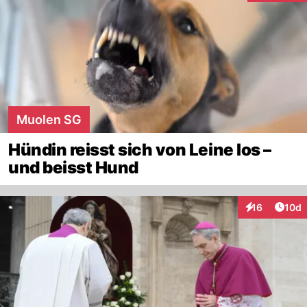
Muolen SG
Hündin reisst sich von Leine los –
und beisst Hund
Artik
16
10d
Interaktionen