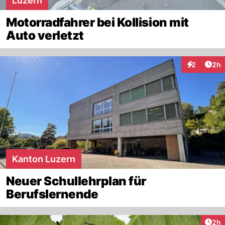
Luzern
Motorradfahrer bei Kollision mit
Auto verletzt
Arti
2
2h
Interaktion
Kanton Luzern
Neuer Schullehrplan für
Berufslernende
Arti
2h