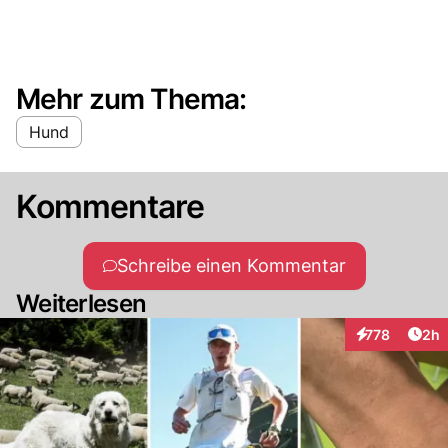
Mehr zum Thema:
Hund
Kommentare
Schreibe einen Kommentar
Weiterlesen
Arti
778
2h
Interaktionen