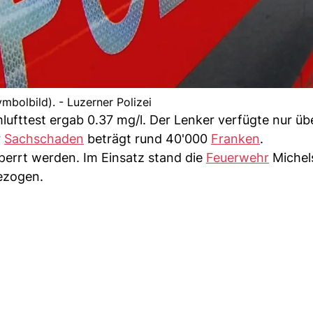
ymbolbild). - Luzerner Polizei
mlufttest ergab 0.37 mg/l. Der Lenker verfügte nur üb
r
Sachschaden
beträgt rund 40'000
Franken
.
perrt werden. Im Einsatz stand die
Feuerwehr
Michel
gezogen.