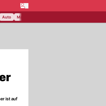
Auto
Matchcenter
Videos
Nau Plus
Lifestyle
er
r ist auf