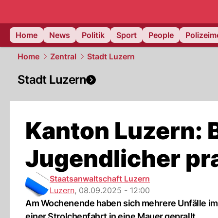
Home
News
Politik
Sport
People
Polizei
Home
Zentral
Stadt Luzern
Stadt Luzern
Kanton Luzern: 
Jugendlicher pra
Staatsanwaltschaft Luzern
Luzern
,
08.09.2025 - 12:00
Am Wochenende haben sich mehrere Unfälle im Ka
einer Strolchenfahrt in eine Mauer geprallt.