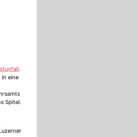
stunfall
.
 in eine
ehrsamts
 Spital.
r
 Luzerner