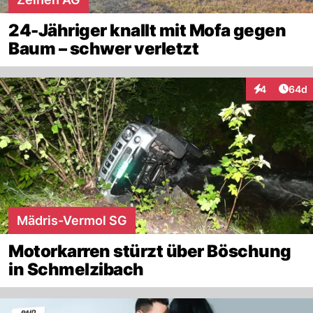
24-Jähriger knallt mit Mofa gegen
Baum – schwer verletzt
Artik
4
64d
Interaktionen
Mädris-Vermol SG
Motorkarren stürzt über Böschung
in Schmelzibach