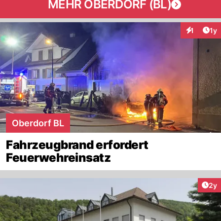
MEHR OBERDORF (BL)
Art
1
1y
Interaktion
Oberdorf BL
Fahrzeugbrand erfordert
Feuerwehreinsatz
Arti
2y