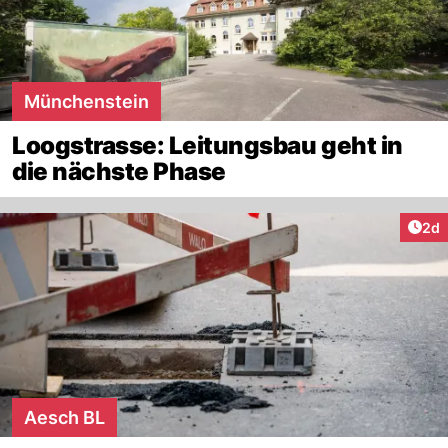
Münchenstein
Loogstrasse: Leitungsbau geht in
die nächste Phase
Arti
2d
Aesch BL