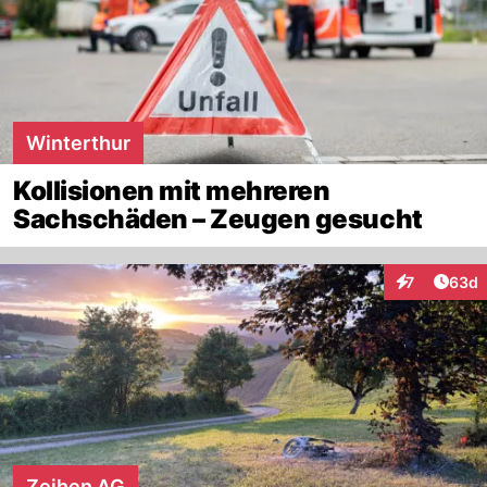
Winterthur
Kollisionen mit mehreren
Sachschäden – Zeugen gesucht
Artik
7
63d
Interaktionen
Zeihen AG