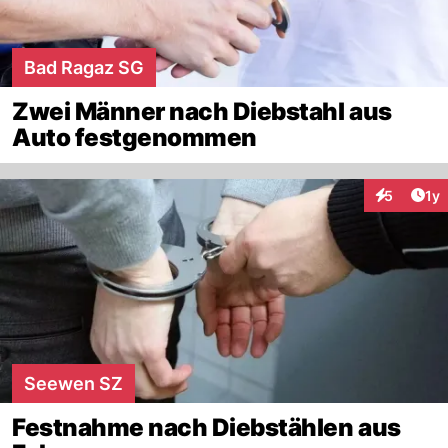
Bad Ragaz SG
Zwei Männer nach Diebstahl aus
Auto festgenommen
Art
5
1y
Interaktion
Seewen SZ
Festnahme nach Diebstählen aus