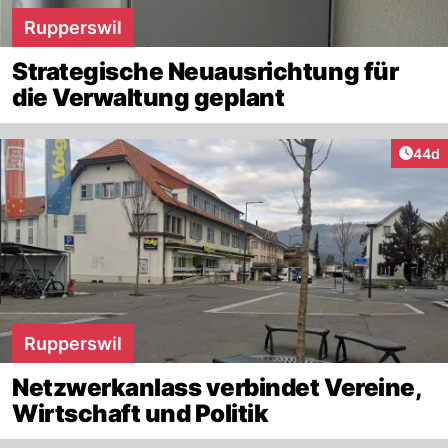
Rupperswil
Strategische Neuausrichtung für
die Verwaltung geplant
Artik
44d
Rupperswil
Netzwerkanlass verbindet Vereine,
Wirtschaft und Politik