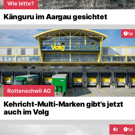
Wie bitte?
Känguru im Aargau gesichtet
Art
1d
Rottenschwil AG
Kehricht-Multi-Marken gibt's jetzt
auch im Volg
Art
2
1d
Interaktion