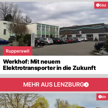
Artik
58d
Rupperswil
Werkhof: Mit neuem
Elektrotransporter in die Zukunft
MEHR AUS LENZBURG
Arti
6h