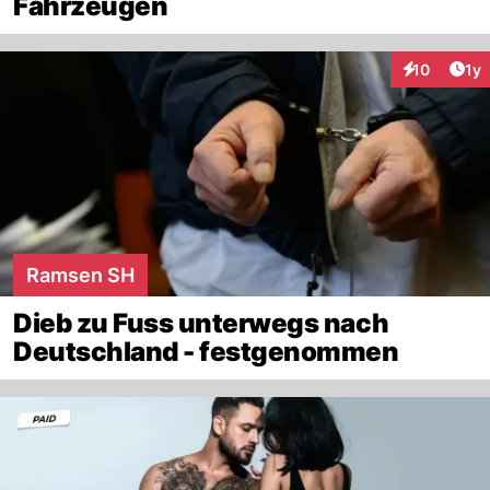
Fahrzeugen
Art
10
1y
Interaktione
Ramsen SH
Dieb zu Fuss unterwegs nach
Deutschland - festgenommen