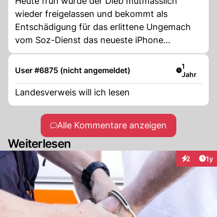
Heute früh wurde der Dieb mutmasslich
wieder freigelassen und bekommt als
Entschädigung für das erlittene Ungemach
vom Soz-Dienst das neueste iPhone
geschenkt...
Artikel ver
1
User #6875 (nicht angemeldet)
Jahr
Landesverweis will ich lesen
Alle Kommentare anzeigen
Weiterlesen
Art
2
1y
Interaktion