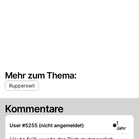
Mehr zum Thema:
Rupperswil
Kommentare
Artikel ver
1
User #5255 (nicht angemeldet)
Jahr