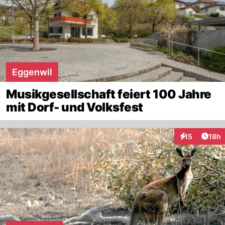
Eggenwil
Musikgesellschaft feiert 100 Jahre
mit Dorf- und Volksfest
Artik
15
18h
Interaktionen