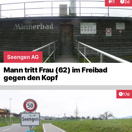
Arti
11
2d
Interaktione
Seengen AG
Mann tritt Frau (62) im Freibad
gegen den Kopf
Artik
17d