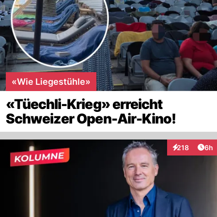
«Wie Liegestühle»
«Tüechli-Krieg» erreicht
Schweizer Open-Air-Kino!
Arti
218
6h
Interaktionen