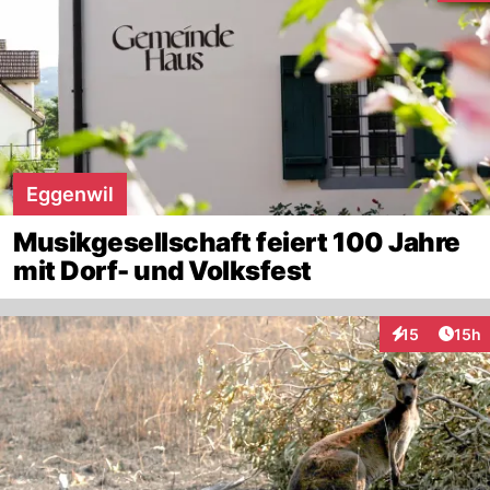
Eggenwil
Musikgesellschaft feiert 100 Jahre
mit Dorf- und Volksfest
Artik
15
15h
Interaktionen