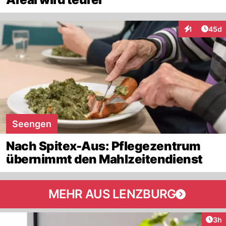
Artik
1
45d
Interaktione
Seengen
Nach Spitex-Aus: Pflegezentrum
übernimmt den Mahlzeitendienst
MEHR AUS LENZBURG
Arti
3h