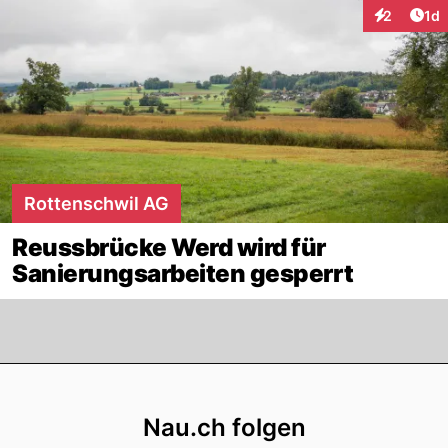
Art
2
1d
Interaktion
Rottenschwil AG
Reussbrücke Werd wird für
Sanierungsarbeiten gesperrt
Footer
Nau.ch folgen