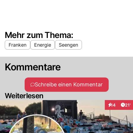
Mehr zum Thema:
Franken
Energie
Seengen
Kommentare
Schreibe einen Kommentar
Weiterlesen
Arti
14
21'
Interaktionen