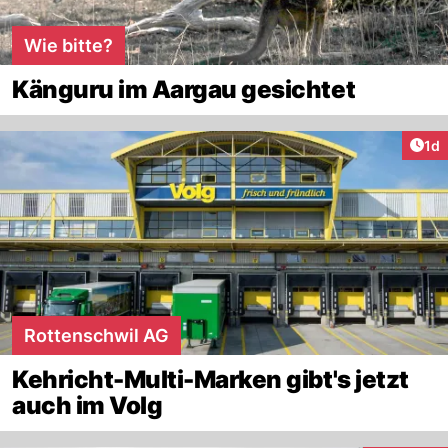
Wie bitte?
Känguru im Aargau gesichtet
Art
1d
Rottenschwil AG
Kehricht-Multi-Marken gibt's jetzt
auch im Volg