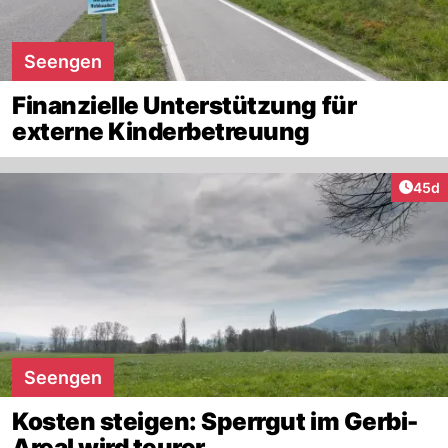
Seengen
Finanzielle Unterstützung für
externe Kinderbetreuung
Artik
45d
Seengen
Kosten steigen: Sperrgut im Gerbi-
Areal wird teurer