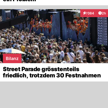
Arti
1'084
2h
Interaktionen
Bilanz
Street Parade grösstenteils
friedlich, trotzdem 30 Festnahmen