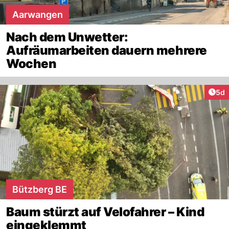
Aarwangen
Nach dem Unwetter:
Aufräumarbeiten dauern mehrere
Wochen
Arti
5d
Bützberg BE
Baum stürzt auf Velofahrer – Kind
eingeklemmt