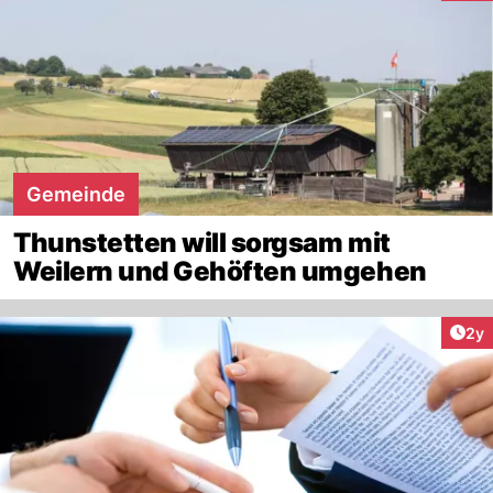
Gemeinde
Thunstetten will sorgsam mit
Weilern und Gehöften umgehen
Arti
2y