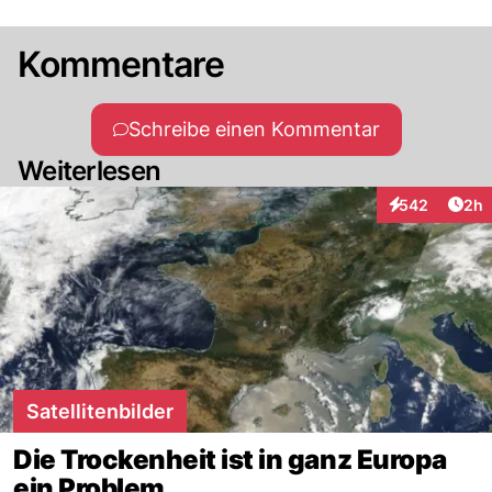
Kommentare
Schreibe einen Kommentar
Weiterlesen
Arti
542
2h
Interaktionen
Satellitenbilder
Die Trockenheit ist in ganz Europa
ein Problem