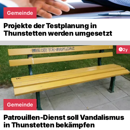
Gemeinde
Projekte der Testplanung in
Thunstetten werden umgesetzt
Arti
2y
Gemeinde
Patrouillen-Dienst soll Vandalismus
in Thunstetten bekämpfen