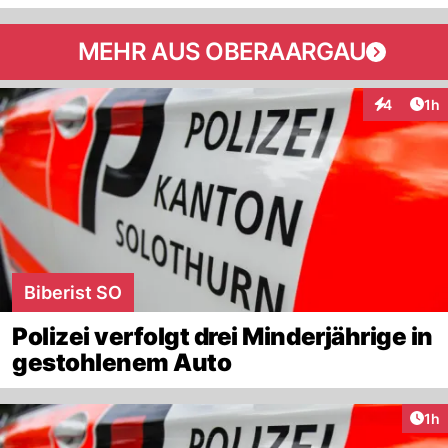
MEHR AUS OBERAARGAU
Art
4
1h
Interaktion
Biberist SO
Polizei verfolgt drei Minderjährige in
gestohlenem Auto
Art
1h