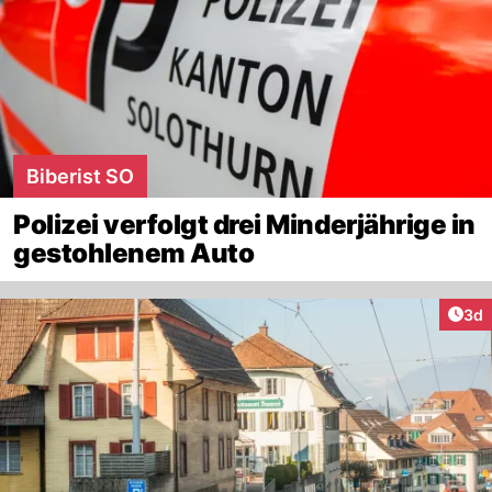
Biberist SO
Polizei verfolgt drei Minderjährige in
gestohlenem Auto
Arti
3d