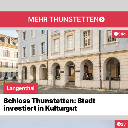
MEHR THUNSTETTEN
Artik
94d
Langenthal
Schloss Thunstetten: Stadt
investiert in Kulturgut
Arti
2y