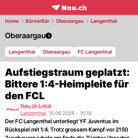
frontpage.
NAU.ch
Home
BärnerBär
Oberaargau
Langenthal
Oberaargau
Langenthal
Oberaargau
FC Langenthal
Aufstiegstraum geplatzt:
Bittere 1:4-Heimpleite für
den FCL
Nau.ch Lokal
Langenthal
,
15.06.2026 - 15:18
Der FC Langenthal unterliegt YF Juventus im
Rückspiel mit 1:4. Trotz grossem Kampf vor 2150
Zuschauern jubeln am Ende die Zürcher über den