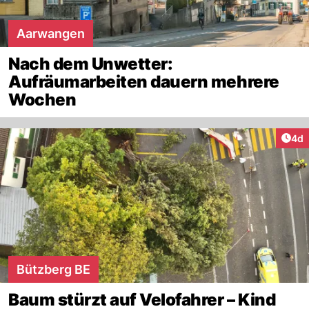
Aarwangen
Nach dem Unwetter:
Aufräumarbeiten dauern mehrere
Wochen
Arti
4d
Bützberg BE
Baum stürzt auf Velofahrer – Kind