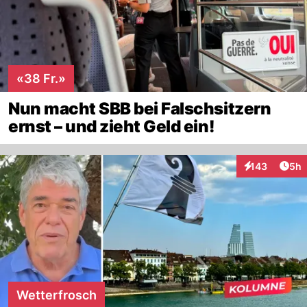
«38 Fr.»
Nun macht SBB bei Falschsitzern
ernst – und zieht Geld ein!
Arti
143
5h
Interaktionen
Wetterfrosch