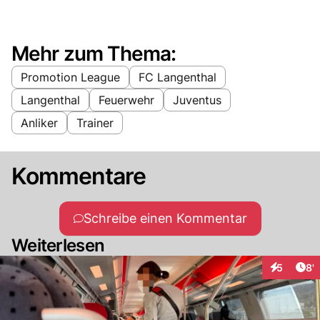
Mehr zum Thema:
Promotion League
FC Langenthal
Langenthal
Feuerwehr
Juventus
Anliker
Trainer
Kommentare
Schreibe einen Kommentar
Weiterlesen
Art
5
8'
Interaktio