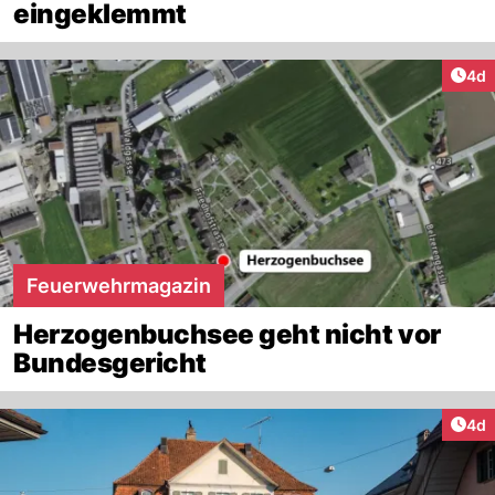
eingeklemmt
Arti
4d
Feuerwehrmagazin
Herzogenbuchsee geht nicht vor
Bundesgericht
Arti
4d