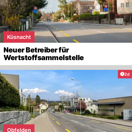
Küsnacht
Neuer Betreiber für
Wertstoffsammelstelle
Arti
2d
Obfelden