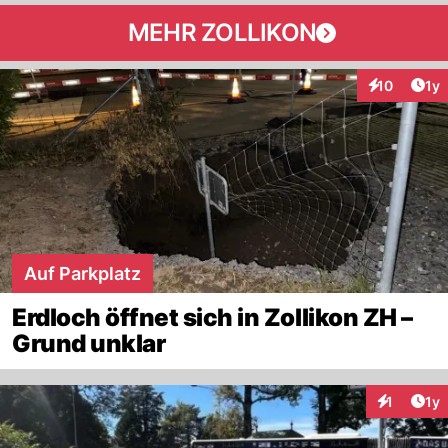
MEHR ZOLLIKON
Art
10
1y
Interaktione
Auf Parkplatz
Erdloch öffnet sich in Zollikon ZH –
Grund unklar
Art
1
1y
Interaktion