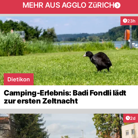
MEHR AUS AGGLO ZüRICH
Artik
23h
Dietikon
Camping-Erlebnis: Badi Fondli lädt
zur ersten Zeltnacht
Arti
2d