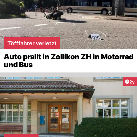
Töfffahrer verletzt
Auto prallt in Zollikon ZH in Motorrad
und Bus
Arti
2y