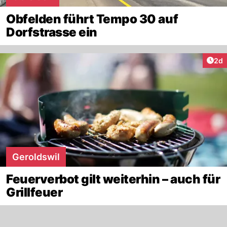
Obfelden führt Tempo 30 auf
Dorfstrasse ein
Arti
2d
Geroldswil
Feuerverbot gilt weiterhin – auch für
Grillfeuer