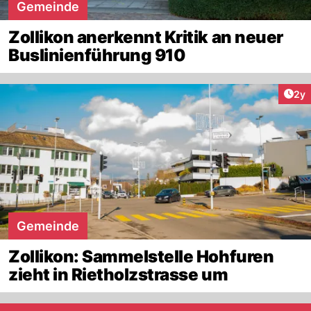
Gemeinde
Zollikon anerkennt Kritik an neuer
Buslinienführung 910
Arti
2y
Gemeinde
Zollikon: Sammelstelle Hohfuren
zieht in Rietholzstrasse um