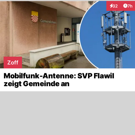
Arti
32
7h
Interaktionen
Zoff
Mobilfunk-Antenne: SVP Flawil
zeigt Gemeinde an