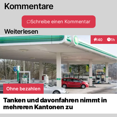
Kommentare
Schreibe einen Kommentar
Weiterlesen
Art
140
1h
Interaktionen
Ohne bezahlen
Tanken und davonfahren nimmt in
mehreren Kantonen zu