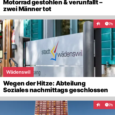
Motorrad gestohlen & verunfallt –
zwei Männer tot
Arti
1
7h
Interaktion
Wädenswil
Wegen der Hitze: Abteilung
Soziales nachmittags geschlossen
Arti
1
7h
Interaktion