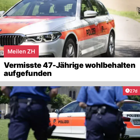
Meilen ZH
Vermisste 47-Jährige wohlbehalten
aufgefunden
Artik
27d