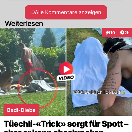
Alle Kommentare anzeigen
Weiterlesen
Arti
110
2h
Interaktionen
Badi-Diebe
Tüechli-«Trick» sorgt für Spott –