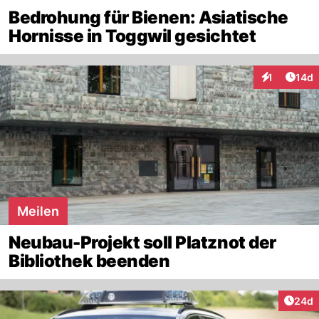
Bedrohung für Bienen: Asiatische
Hornisse in Toggwil gesichtet
Artik
1
14d
Interaktione
Meilen
Neubau-Projekt soll Platznot der
Bibliothek beenden
Artik
24d