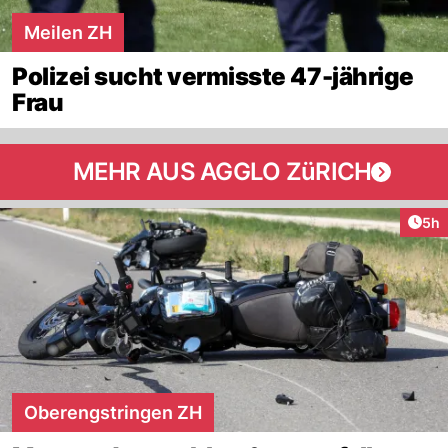
Meilen ZH
Polizei sucht vermisste 47-jährige
Frau
MEHR AUS AGGLO ZüRICH
Arti
5h
Oberengstringen ZH