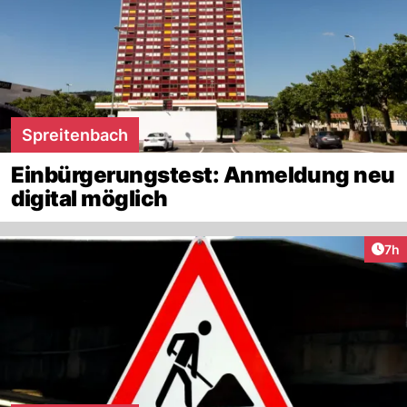
Spreitenbach
Einbürgerungstest: Anmeldung neu
digital möglich
Arti
7h