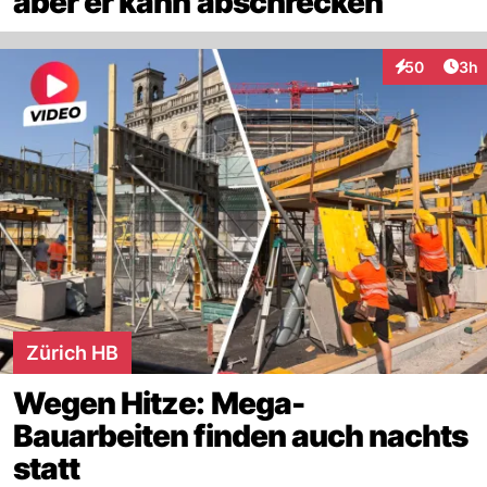
aber er kann abschrecken
Arti
50
3h
Interaktionen
Zürich HB
Wegen Hitze: Mega-
Bauarbeiten finden auch nachts
statt