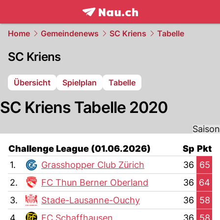
frontpage.
NAU.ch
Home
Gemeindenews
SC Kriens
Tabelle
SC Kriens
Übersicht
Spielplan
Tabelle
SC Kriens Tabelle 2020
Saison
Challenge League (01.06.2026)
Sp
Pkt
1.
Grasshopper Club Zürich
36
65
2.
FC Thun Berner Oberland
36
64
3.
Stade-Lausanne-Ouchy
36
58
4.
FC Schaffhausen
36
58