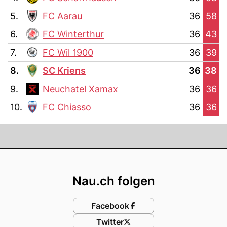
5.
FC Aarau
36
58
6.
FC Winterthur
36
43
7.
FC Wil 1900
36
39
8.
SC Kriens
36
38
9.
Neuchatel Xamax
36
36
10.
FC Chiasso
36
36
Footer
Nau.ch folgen
Facebook
Twitter