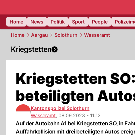
Home
News
Politik
Sport
People
Polizei
Home
Aargau
Solothurn
Wasseramt
Kriegstetten
Kriegstetten SO:
beteiligten Auto
Kantonspolizei Solothurn
Wasseramt
,
08.09.2023 - 11:12
Auf der Autobahn A1 bei Kriegstetten SO, in Fah
Auffahrkollision mit drei beteiligten Autos ereig