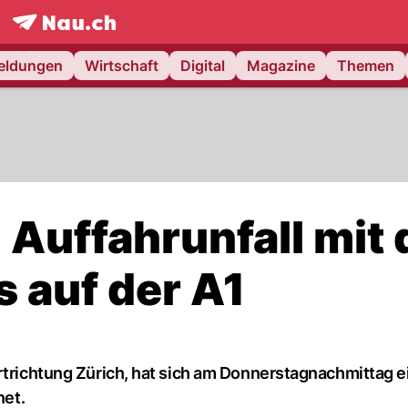
frontpage.
NAU.ch
meldungen
Wirtschaft
Digital
Magazine
Themen
 Auffahrunfall mit 
s auf der A1
rtrichtung Zürich, hat sich am Donnerstagnachmittag e
net.