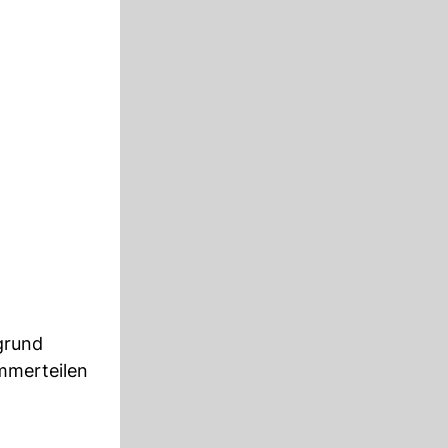
grund
mmerteilen