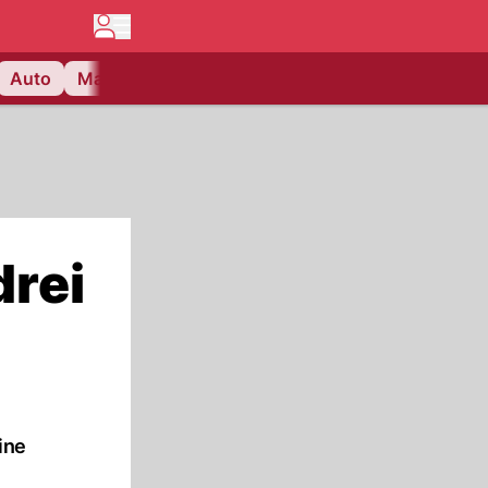
Auto
Matchcenter
Videos
Nau Plus
Lifestyle
drei
ine