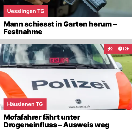
Uesslingen TG
Mann schiesst in Garten herum –
Festnahme
Artik
2
12h
Interaktione
Häuslenen TG
Mofafahrer fährt unter
Drogeneinfluss – Ausweis weg