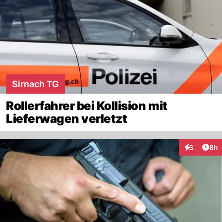
Sirnach TG
Rollerfahrer bei Kollision mit
Lieferwagen verletzt
Arti
3
8h
Interaktion