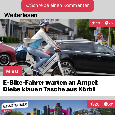
Schreibe einen Kommentar
Weiterlesen
Arti
119
2h
Interaktionen
Mies!
E-Bike-Fahrer warten an Ampel:
Diebe klauen Tasche aus Körbli
Arti
926
59'
Interaktionen