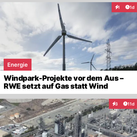
Art
1
1d
Interaktion
Energie
Windpark-Projekte vor dem Aus –
RWE setzt auf Gas statt Wind
Artik
3
11d
Interaktione