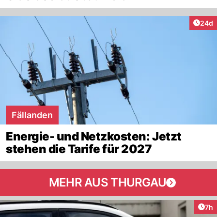
Artik
24d
Fällanden
Energie- und Netzkosten: Jetzt
stehen die Tarife für 2027
MEHR AUS THURGAU
Arti
7h