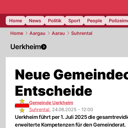
Home
News
Politik
Sport
People
Polizei
Home
Aargau
Aarau
Suhrental
Uerkheim
Neue Gemeindeor
Entscheide
Gemeinde Uerkheim
Suhrental
,
24.06.2025 - 12:00
Uerkheim führt per 1. Juli 2025 die gesamtrevi
erweiterte Kompetenzen für den Gemeinderat.