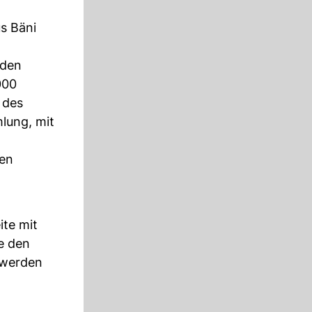
s Bäni
 den
000
 des
lung, mit
den
te mit
e den
 werden