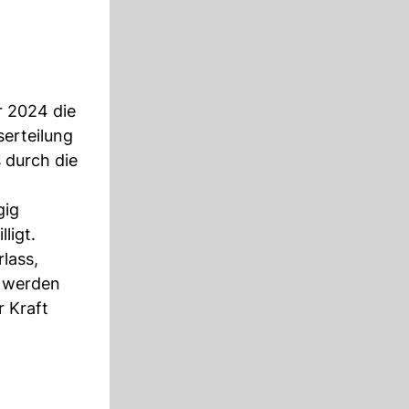
 2024 die
erteilung
 durch die
gig
ligt.
lass,
g werden
 Kraft