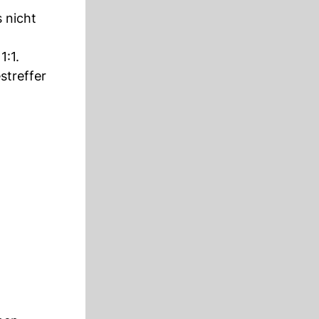
s nicht
1:1.
streffer