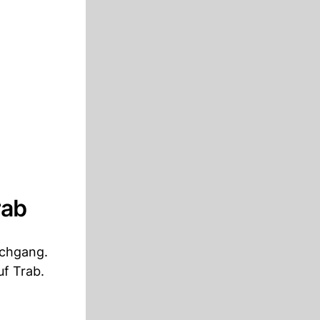
rab
rchgang.
uf Trab.
.