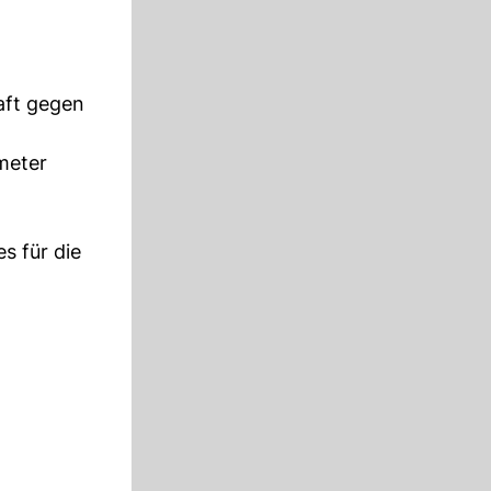
aft gegen
imeter
s für die