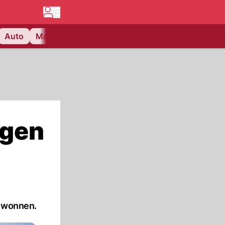
Auto
Matchcenter
Videos
Nau Plus
Lifestyle
egen
gewonnen.