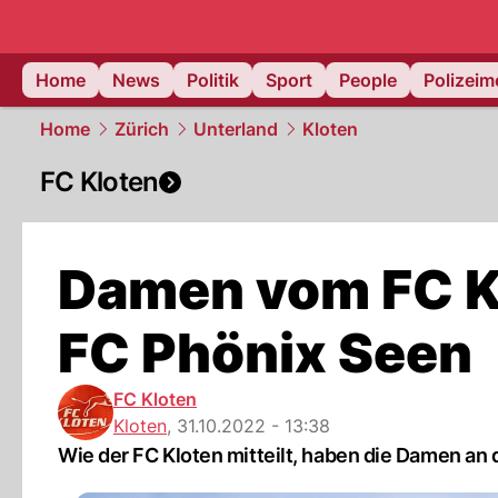
Home
News
Politik
Sport
People
Polizei
Home
Zürich
Unterland
Kloten
FC Kloten
Damen vom FC K
FC Phönix Seen
FC Kloten
Kloten
,
31.10.2022 - 13:38
Wie der FC Kloten mitteilt, haben die Damen an