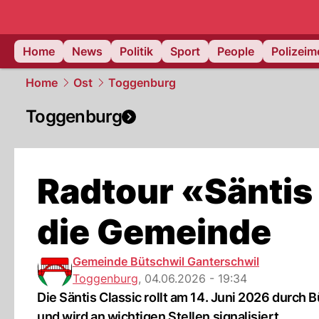
Home
News
Politik
Sport
People
Polizei
Home
Ost
Toggenburg
Toggenburg
Radtour «Säntis 
die Gemeinde
Gemeinde Bütschwil Ganterschwil
Toggenburg
,
04.06.2026 - 19:34
Die Säntis Classic rollt am 14. Juni 2026 durch B
und wird an wichtigen Stellen signalisiert.