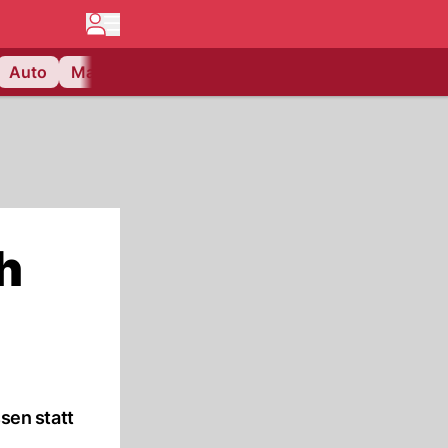
Auto
Matchcenter
Videos
Nau Plus
Lifestyle
h
ssen statt