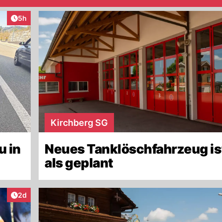
Artikel veröffentlicht:
5h
Kirchberg SG
u in
Neues Tanklöschfahrzeug ist
als geplant
Artikel veröffentlicht:
2d