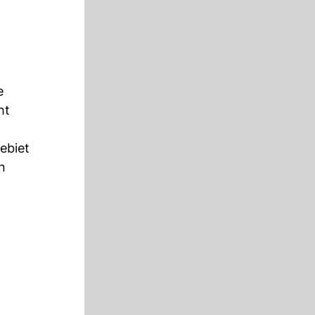
e
ht
ebiet
n