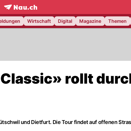
frontpage.
NAU.ch
meldungen
Wirtschaft
Digital
Magazine
Themen
Classic» rollt durc
ütschwil und Dietfurt. Die Tour findet auf offenen Stra