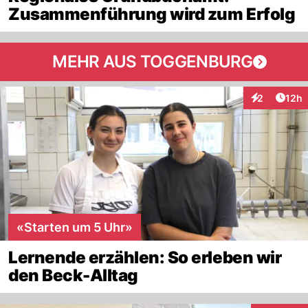
Zusammenführung wird zum Erfolg
MEHR AUS TOGGENBURG
Artik
2
12h
Interaktione
«Starten um 5 Uhr»
Lernende erzählen: So erleben wir
den Beck-Alltag