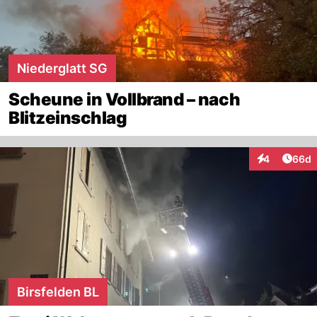
Niederglatt SG
Scheune in Vollbrand – nach
Blitzeinschlag
Artik
4
66d
Interaktionen
Birsfelden BL