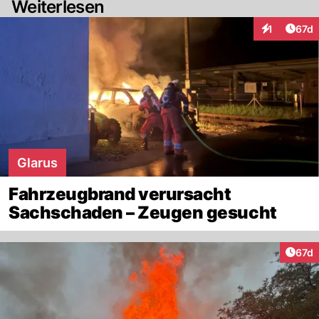
Weiterlesen
Artik
1
67d
Interaktione
Glarus
Fahrzeugbrand verursacht
Sachschaden – Zeugen gesucht
Artik
67d