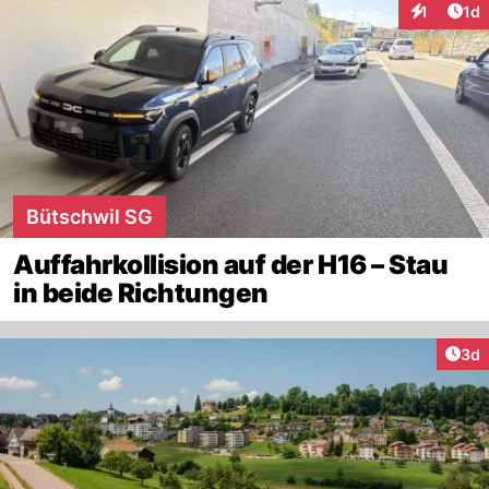
Art
1
1d
Interaktion
Bütschwil SG
Auffahrkollision auf der H16 – Stau
in beide Richtungen
Arti
3d