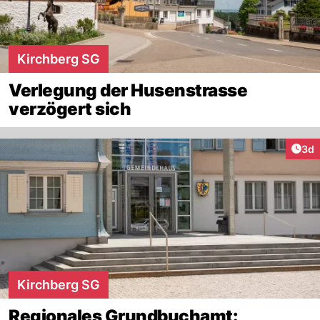
Kirchberg SG
Verlegung der Husenstrasse
verzögert sich
Arti
3d
Kirchberg SG
Regionales Grundbuchamt: