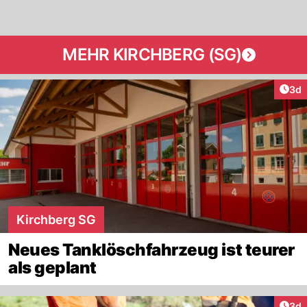
MEHR KIRCHBERG (SG)
Arti
3d
Kirchberg SG
Neues Tanklöschfahrzeug ist teurer
als geplant
Arti
3d