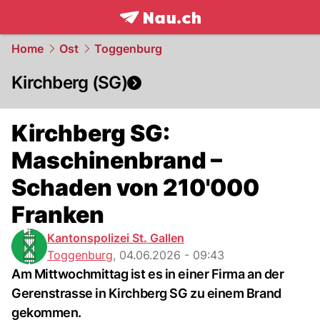
frontpage.
NAU.ch
Home
Ost
Toggenburg
Kirchberg (SG)
Kirchberg SG:
Maschinenbrand –
Schaden von 210'000
Franken
Kantonspolizei St. Gallen
Toggenburg
,
04.06.2026 - 09:43
Am Mittwochmittag ist es in einer Firma an der
Gerenstrasse in Kirchberg SG zu einem Brand
gekommen.