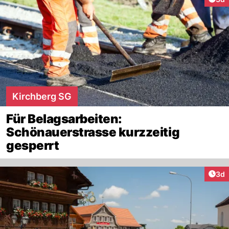
Kirchberg SG
Für Belagsarbeiten:
Schönauerstrasse kurzzeitig
gesperrt
Arti
3d