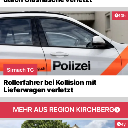
Artik
10h
Sirnach TG
Rollerfahrer bei Kollision mit
Lieferwagen verletzt
MEHR AUS REGION KIRCHBERG
Arti
4y