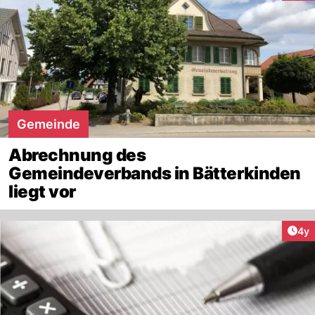
Gemeinde
Abrechnung des
Gemeindeverbands in Bätterkinden
liegt vor
Arti
4y