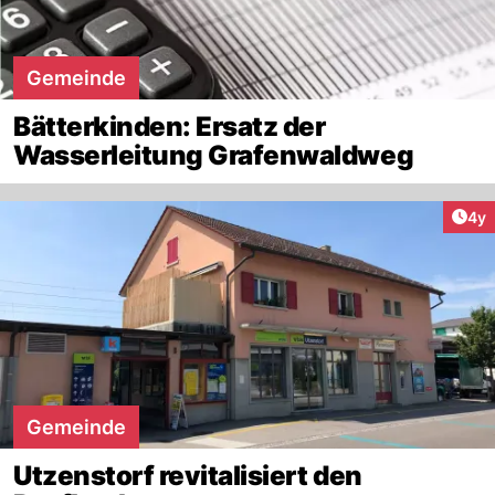
Gemeinde
Bätterkinden: Ersatz der
Wasserleitung Grafenwaldweg
Arti
4y
Gemeinde
Utzenstorf revitalisiert den