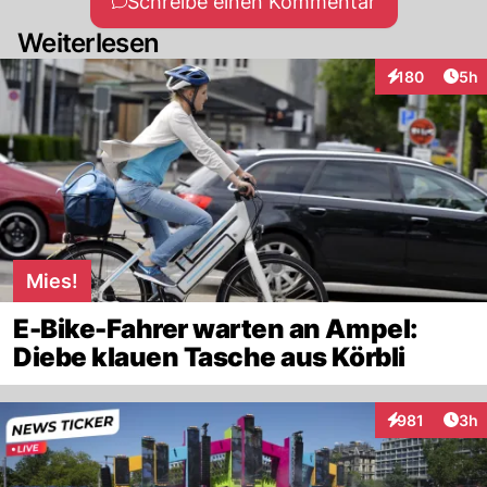
Schreibe einen Kommentar
Weiterlesen
Arti
180
5h
Interaktionen
Mies!
E-Bike-Fahrer warten an Ampel:
Diebe klauen Tasche aus Körbli
Arti
981
3h
Interaktionen