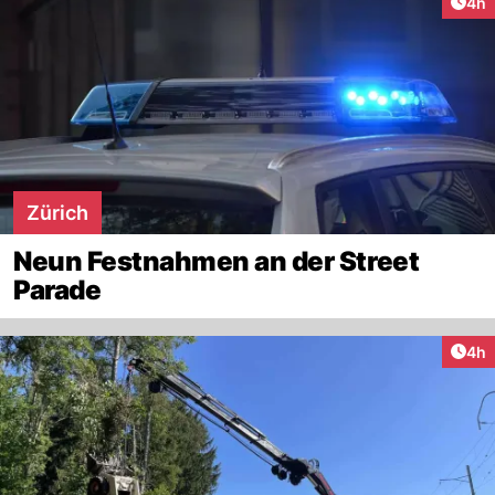
Arti
4h
Zürich
Neun Festnahmen an der Street
Parade
Arti
4h