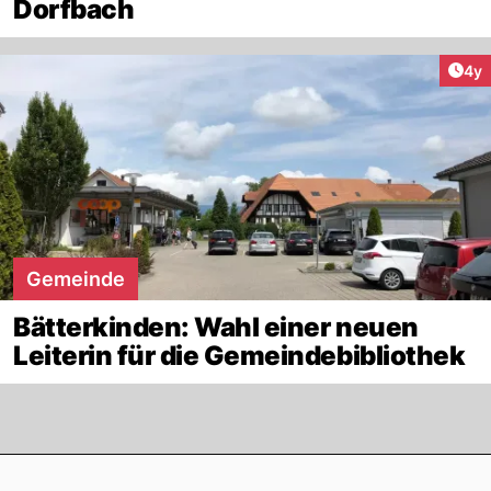
Dorfbach
Arti
4y
Gemeinde
Bätterkinden: Wahl einer neuen
Leiterin für die Gemeindebibliothek
Footer