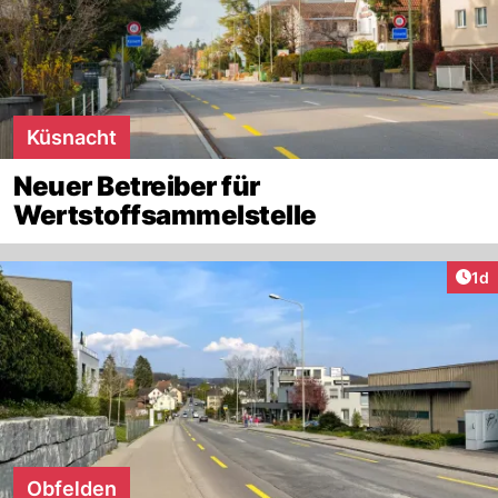
Küsnacht
Neuer Betreiber für
Wertstoffsammelstelle
Art
1d
Obfelden