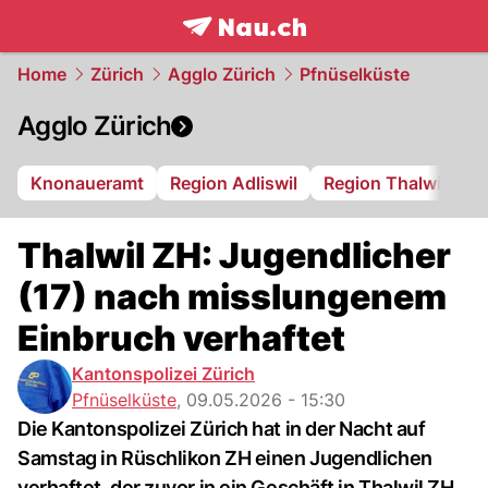
frontpage.
NAU.ch
Home
Zürich
Agglo Zürich
Pfnüselküste
Agglo Zürich
Knonaueramt
Region Adliswil
Region Thalwil
R
Thalwil ZH: Jugendlicher
(17) nach misslungenem
Einbruch verhaftet
Kantonspolizei Zürich
Pfnüselküste
,
09.05.2026 - 15:30
Die Kantonspolizei Zürich hat in der Nacht auf
Samstag in Rüschlikon ZH einen Jugendlichen
verhaftet, der zuvor in ein Geschäft in Thalwil ZH