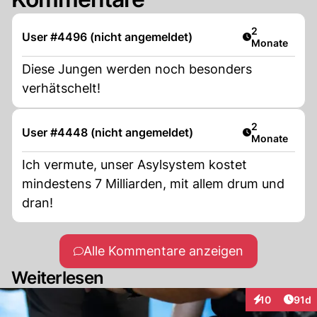
Artikel veröff
2
User #4496 (nicht angemeldet)
Monate
Diese Jungen werden noch besonders
verhätschelt!
Artikel veröff
2
User #4448 (nicht angemeldet)
Monate
Ich vermute, unser Asylsystem kostet
mindestens 7 Milliarden, mit allem drum und
dran!
Alle Kommentare anzeigen
Weiterlesen
Artik
10
91d
Interaktionen