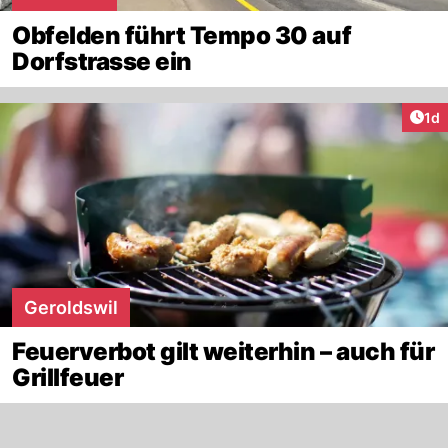
Obfelden führt Tempo 30 auf
Dorfstrasse ein
Art
1d
Geroldswil
Feuerverbot gilt weiterhin – auch für
Grillfeuer