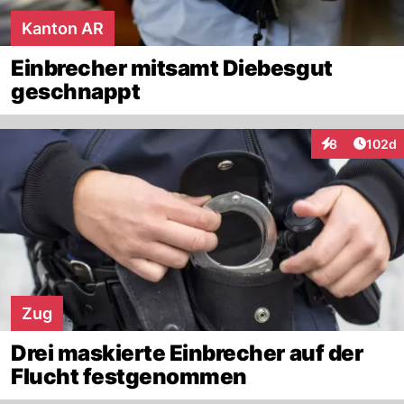
Kanton AR
Einbrecher mitsamt Diebesgut
geschnappt
Artike
8
102d
Interaktionen
Zug
Drei maskierte Einbrecher auf der
Flucht festgenommen