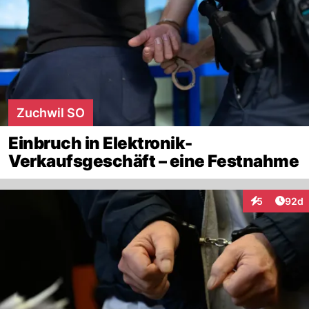
Zuchwil SO
Einbruch in Elektronik-
Verkaufsgeschäft – eine Festnahme
Artik
5
92d
Interaktionen