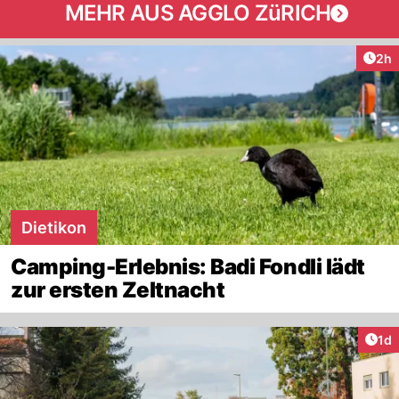
MEHR AUS AGGLO ZüRICH
Arti
2h
Dietikon
Camping-Erlebnis: Badi Fondli lädt
zur ersten Zeltnacht
Art
1d