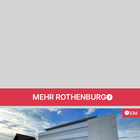
MEHR ROTHENBURG
Artik
33d