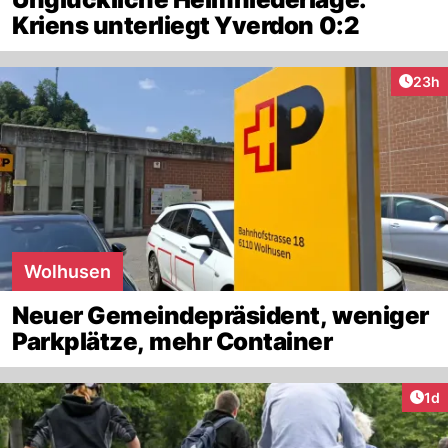
Kriens unterliegt Yverdon 0:2
Artik
23h
Wolhusen
Neuer Gemeindepräsident, weniger
Parkplätze, mehr Container
Art
1d