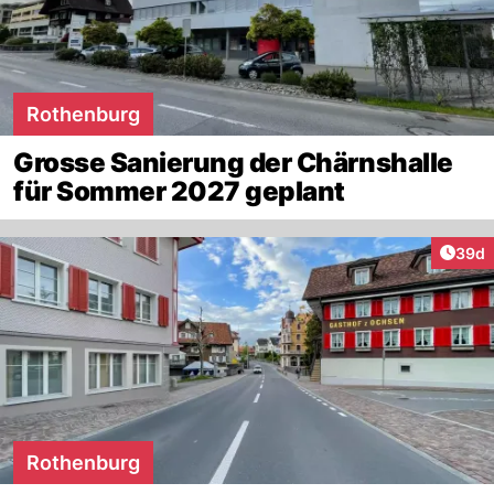
Rothenburg
Grosse Sanierung der Chärnshalle
für Sommer 2027 geplant
Artik
39d
Rothenburg