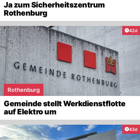
Ja zum Sicherheitszentrum
Rothenburg
Artik
42d
Rothenburg
Gemeinde stellt Werkdienstflotte
auf Elektro um
Artik
43d