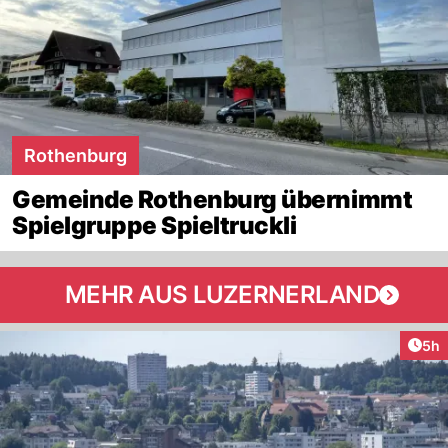
Rothenburg
Gemeinde Rothenburg übernimmt
Spielgruppe Spieltruckli
MEHR AUS LUZERNERLAND
Arti
5h