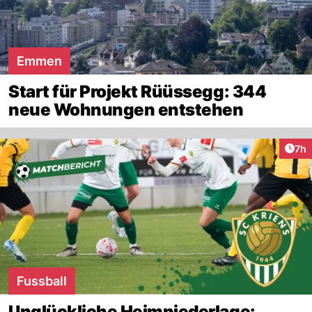
Emmen
Start für Projekt Rüüssegg: 344
neue Wohnungen entstehen
Arti
7h
Fussball
Unglückliche Heimniederlage: