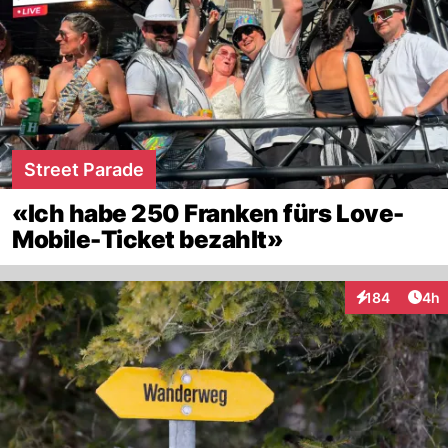
Street Parade
«Ich habe 250 Franken fürs Love-
Mobile-Ticket bezahlt»
Arti
184
4h
Interaktionen