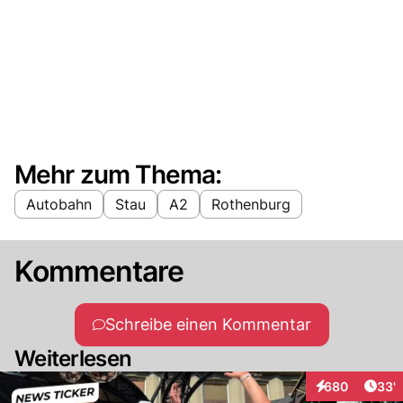
Mehr zum Thema:
Autobahn
Stau
A2
Rothenburg
Kommentare
Schreibe einen Kommentar
Weiterlesen
Arti
680
33'
Interaktionen