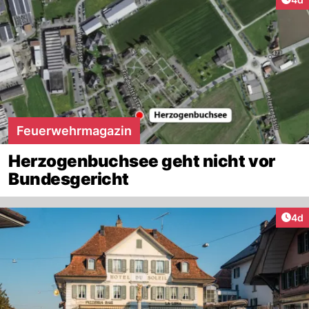
Feuerwehrmagazin
Herzogenbuchsee geht nicht vor
Bundesgericht
Arti
4d