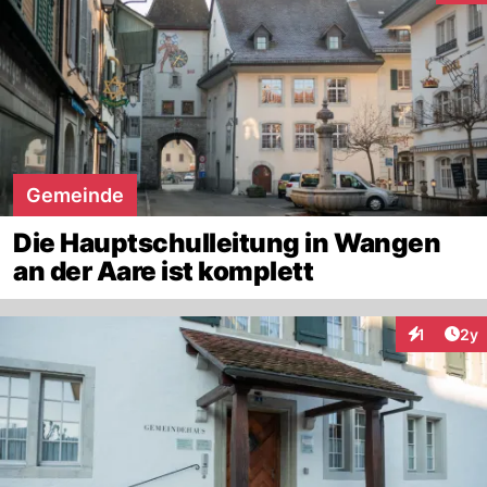
Gemeinde
Die Hauptschulleitung in Wangen
an der Aare ist komplett
Arti
1
2y
Interaktion