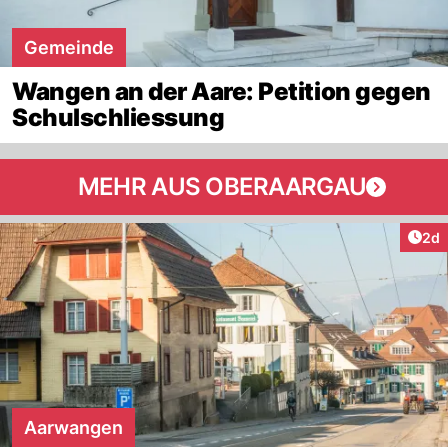
Gemeinde
Wangen an der Aare: Petition gegen
Schulschliessung
MEHR AUS OBERAARGAU
Arti
2d
Aarwangen