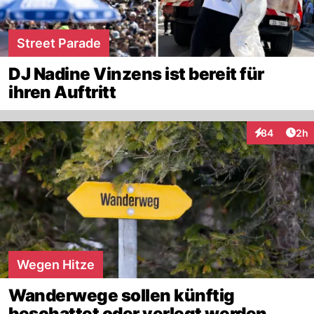
Street Parade
DJ Nadine Vinzens ist bereit für
ihren Auftritt
Arti
84
2h
Interaktionen
Wegen Hitze
Wanderwege sollen künftig
beschattet oder verlegt werden