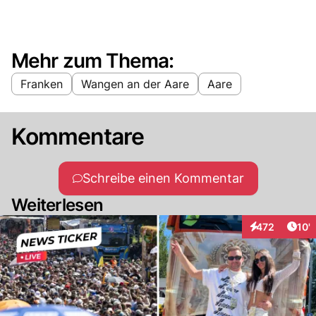
Mehr zum Thema:
Franken
Wangen an der Aare
Aare
Kommentare
Schreibe einen Kommentar
Weiterlesen
Arti
472
10'
Interaktionen