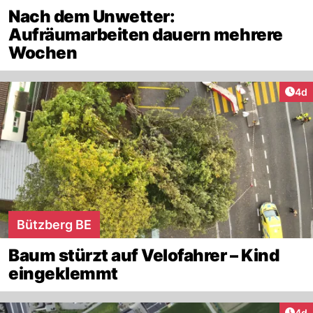
Nach dem Unwetter:
Aufräumarbeiten dauern mehrere
Wochen
Arti
4d
Bützberg BE
Baum stürzt auf Velofahrer – Kind
eingeklemmt
Arti
4d