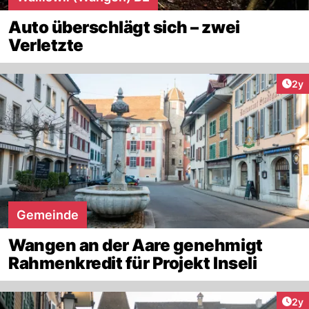
Auto überschlägt sich – zwei
Verletzte
Arti
2y
Gemeinde
Wangen an der Aare genehmigt
Rahmenkredit für Projekt Inseli
Arti
2y