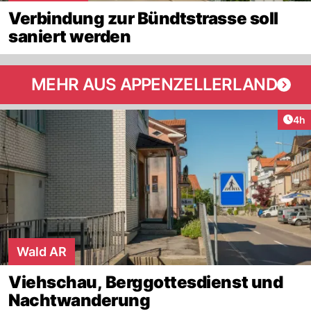
Verbindung zur Bündtstrasse soll
saniert werden
MEHR AUS APPENZELLERLAND
Arti
4h
Wald AR
Viehschau, Berggottesdienst und
Nachtwanderung