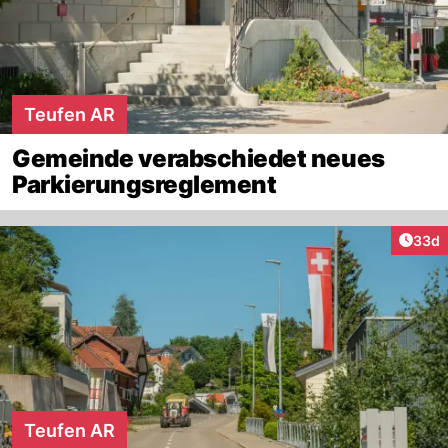
Teufen AR
Gemeinde verabschiedet neues
Parkierungsreglement
Artik
33d
Teufen AR