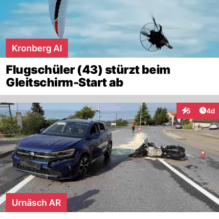
Kronberg AI
Flugschüler (43) stürzt beim
Gleitschirm-Start ab
Arti
5
4d
Interaktion
Urnäsch AR