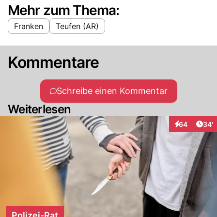
Mehr zum Thema:
Franken
Teufen (AR)
Kommentare
Schreibe einen Kommentar
Weiterlesen
Arti
64
34'
Interaktionen
Polizei-Rat