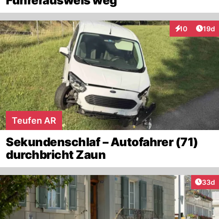
Führerausweis weg
Artik
10
19d
Interaktionen
Teufen AR
Sekundenschlaf – Autofahrer (71)
durchbricht Zaun
Artik
33d