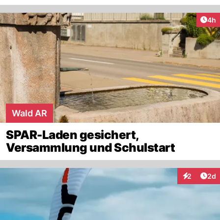
Arti
4h
Wald AR
SPAR-Laden gesichert,
Versammlung und Schulstart
Arti
2
2d
Interaktion