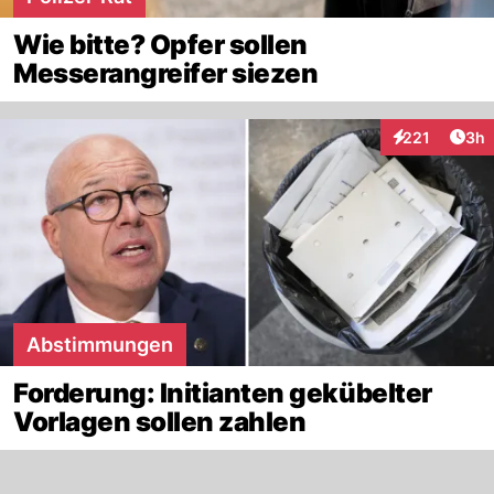
Wie bitte? Opfer sollen
Messerangreifer siezen
Arti
221
3h
Interaktionen
Abstimmungen
Forderung: Initianten gekübelter
Vorlagen sollen zahlen