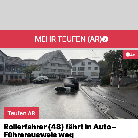
MEHR TEUFEN (AR)
Arti
4d
Teufen AR
Rollerfahrer (48) fährt in Auto –
Führerausweis weg