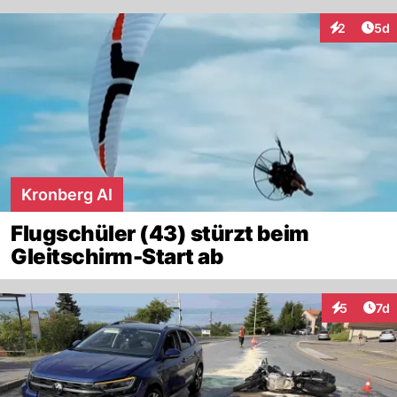
Arti
2
5d
Interaktion
Kronberg AI
Flugschüler (43) stürzt beim
Gleitschirm-Start ab
Art
5
7d
Interaktion