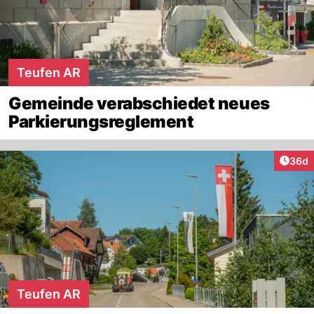
Teufen AR
Gemeinde verabschiedet neues
Parkierungsreglement
Artik
36d
Teufen AR