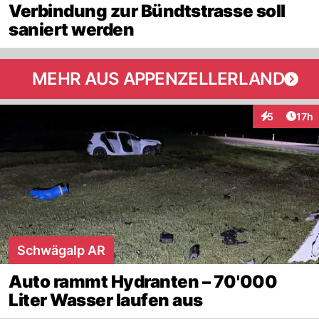
Verbindung zur Bündtstrasse soll
saniert werden
MEHR AUS APPENZELLERLAND
Artik
5
17h
Interaktione
Schwägalp AR
Auto rammt Hydranten – 70'000
Liter Wasser laufen aus