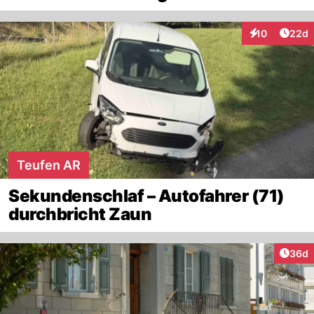
Artik
10
22d
Interaktionen
Teufen AR
Sekundenschlaf – Autofahrer (71)
durchbricht Zaun
Artik
36d