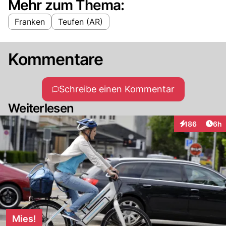
Mehr zum Thema:
Franken
Teufen (AR)
Kommentare
Schreibe einen Kommentar
Weiterlesen
Arti
186
6h
Interaktionen
Mies!