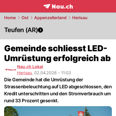
frontpage.
NAU.ch
Home
Ost
Appenzellerland
Herisau
Teufen (AR)
Gemeinde schliesst LED-
Umrüstung erfolgreich ab
Nau.ch Lokal
Herisau
,
02.04.2026 - 11:03
Die Gemeinde hat die Umrüstung der
Strassenbeleuchtung auf LED abgeschlossen, den
Kredit unterschritten und den Stromverbrauch um
rund 33 Prozent gesenkt.