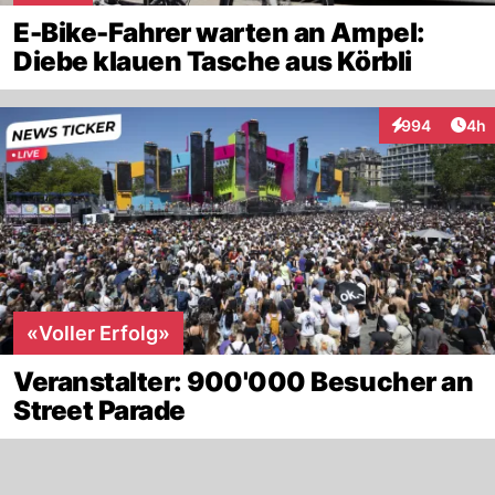
E-Bike-Fahrer warten an Ampel:
Diebe klauen Tasche aus Körbli
Arti
994
4h
Interaktionen
«Voller Erfolg»
Veranstalter: 900'000 Besucher an
Street Parade