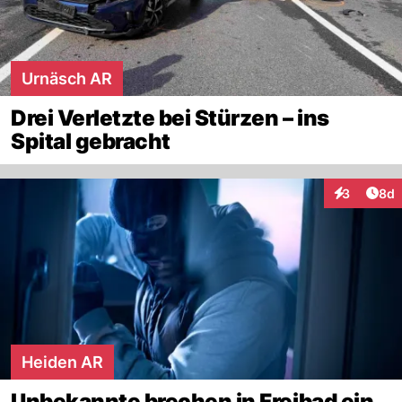
Urnäsch AR
Drei Verletzte bei Stürzen – ins
Spital gebracht
Arti
3
8d
Interaktion
Heiden AR
Unbekannte brechen in Freibad ein