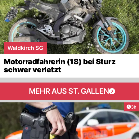
Waldkirch SG
Motorradfahrerin (18) bei Sturz
schwer verletzt
MEHR AUS ST. GALLEN
Arti
3h