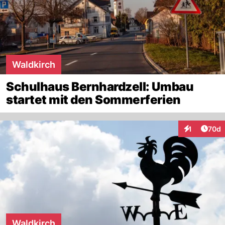
Waldkirch
Schulhaus Bernhardzell: Umbau
startet mit den Sommerferien
Artik
1
70d
Interaktione
Waldkirch