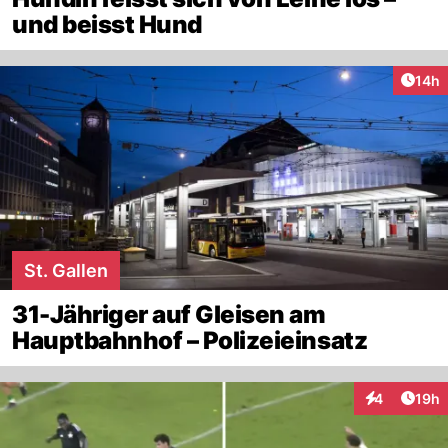
und beisst Hund
Artik
14h
St. Gallen
31-Jähriger auf Gleisen am
Hauptbahnhof – Polizeieinsatz
Artik
4
19h
Interaktione