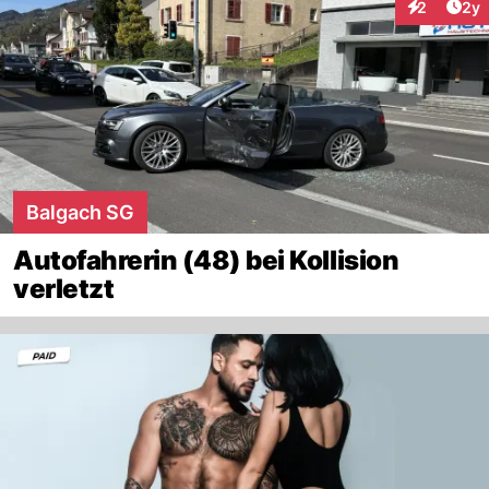
Arti
2
2y
Interaktion
Balgach SG
Autofahrerin (48) bei Kollision
verletzt