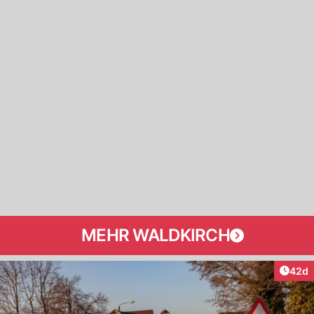
MEHR WALDKIRCH
Artik
42d