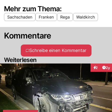
Mehr zum Thema:
Sachschaden
Franken
Rega
Waldkirch
Kommentare
Schreibe einen Kommentar
Weiterlesen
Arti
2
2y
Interaktion