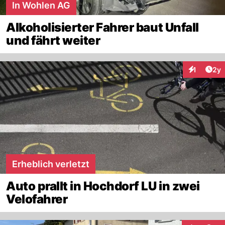
In Wohlen AG
Alkoholisierter Fahrer baut Unfall
und fährt weiter
Arti
1
2y
Interaktion
Erheblich verletzt
Auto prallt in Hochdorf LU in zwei
Velofahrer