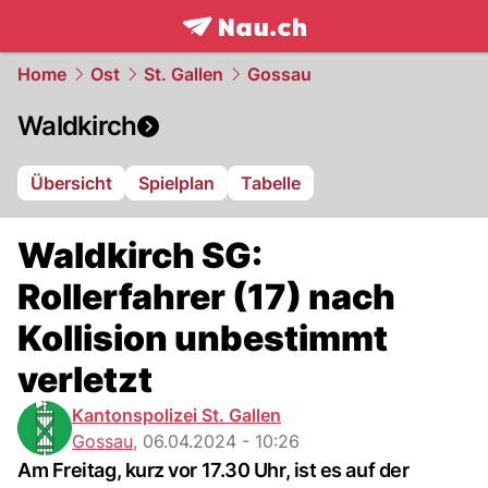
frontpage.
NAU.ch
Home
Ost
St. Gallen
Gossau
Waldkirch
Übersicht
Spielplan
Tabelle
Waldkirch SG:
Rollerfahrer (17) nach
Kollision unbestimmt
verletzt
Kantonspolizei St. Gallen
Gossau
,
06.04.2024 - 10:26
Am Freitag, kurz vor 17.30 Uhr, ist es auf der