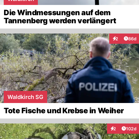
Die Windmessungen auf dem
Tannenberg werden verlängert
Artik
2
86d
Interaktionen
Waldkirch SG
Tote Fische und Krebse in Weiher
Artike
2
102d
Interaktionen