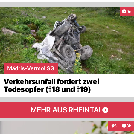
Arti
9d
Mädris-Vermol SG
Verkehrsunfall fordert zwei
Todesopfer (†18 und †19)
MEHR AUS RHEINTAL
Arti
3
8h
Interaktion