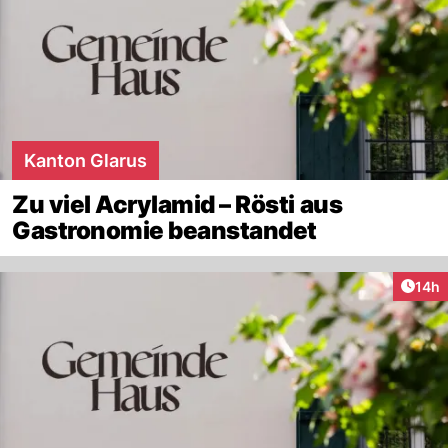
Kanton Glarus
Zu viel Acrylamid – Rösti aus
Gastronomie beanstandet
Artik
14h