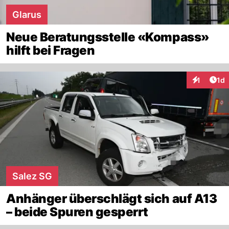
Glarus
Neue Beratungsstelle «Kompass»
hilft bei Fragen
Art
1
1d
Interaktion
Salez SG
Anhänger überschlägt sich auf A13
– beide Spuren gesperrt