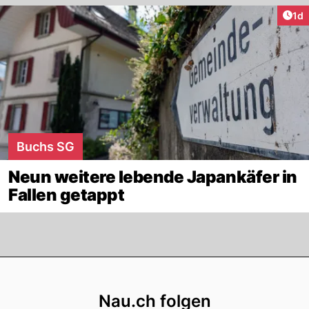
Art
1d
Buchs SG
Neun weitere lebende Japankäfer in
Fallen getappt
Footer
Nau.ch folgen