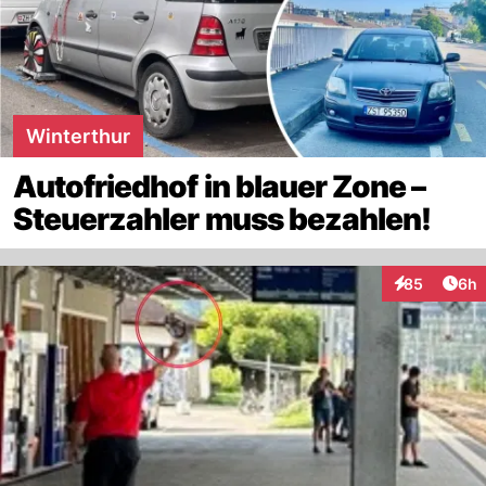
Winterthur
Autofriedhof in blauer Zone –
Steuerzahler muss bezahlen!
Arti
85
6h
Interaktionen