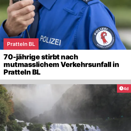
Pratteln BL
70-jährige stirbt nach
mutmasslichem Verkehrsunfall in
Pratteln BL
Arti
4d