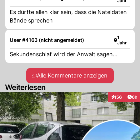
Jahr
Es dürfte allen klar sein, dass die Nateldaten
Bände sprechen
Artikel ver
1
User #4163 (nicht angemeldet)
Jahr
Sekundenschlaf wird der Anwalt sagen...
Alle Kommentare anzeigen
Weiterlesen
Arti
156
6h
Interaktionen