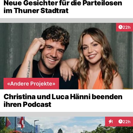
Neue Gesichter für die Parteilosen
im Thuner Stadtrat
Artik
22h
«Andere Projekte»
Christina und Luca Hänni beenden
ihren Podcast
Artik
1
22h
Interaktione