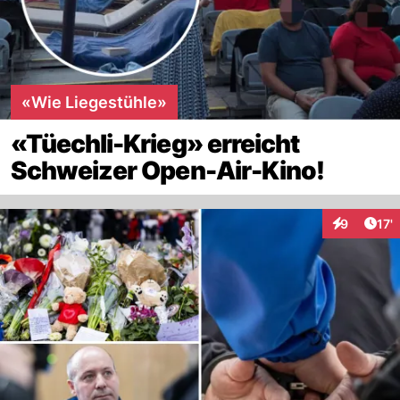
«Wie Liegestühle»
«Tüechli-Krieg» erreicht
Schweizer Open-Air-Kino!
Arti
9
17'
Interaktion