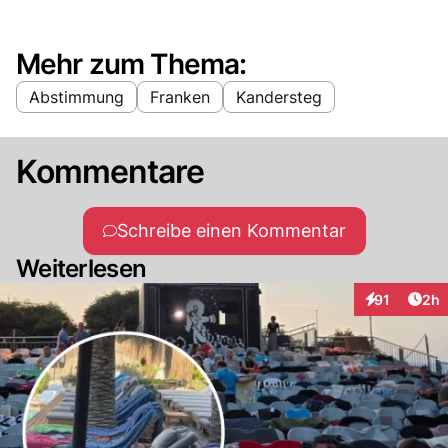
Mehr zum Thema:
Abstimmung
Franken
Kandersteg
Kommentare
Schreibe einen Kommentar
Weiterlesen
Arti
91
2h
Interaktione