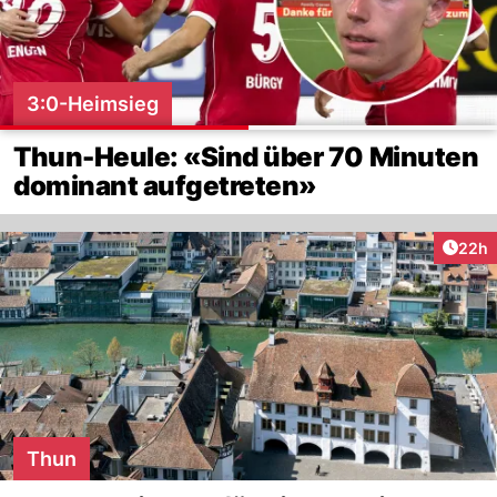
3:0-Heimsieg
Thun-Heule: «Sind über 70 Minuten
dominant aufgetreten»
Artik
22h
Thun