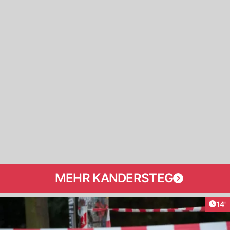
MEHR KANDERSTEG
Arti
14'