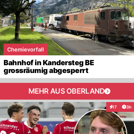
Chemievorfall
Bahnhof in Kandersteg BE
grossräumig abgesperrt
MEHR AUS OBERLAND
Arti
17
3h
Interaktione