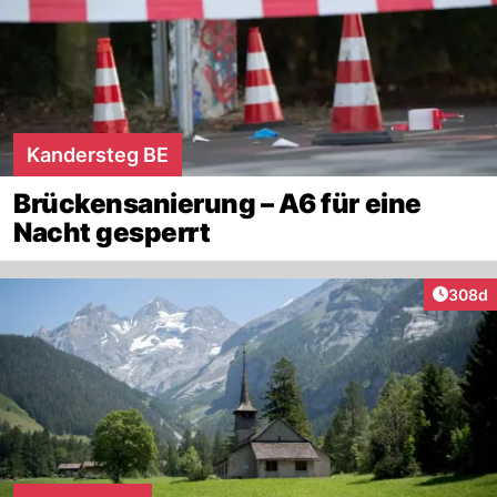
Kandersteg BE
Brückensanierung – A6 für eine
Nacht gesperrt
Artikel
308d