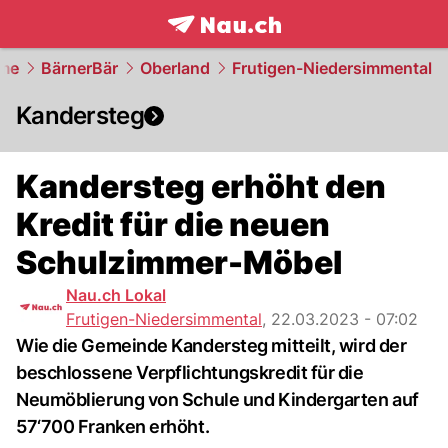
frontpage.
NAU.ch
me
BärnerBär
Oberland
Frutigen-Niedersimmental
Kandersteg
Kandersteg erhöht den
Kredit für die neuen
Schulzimmer-Möbel
Nau.ch Lokal
Frutigen-Niedersimmental
,
22.03.2023 - 07:02
Wie die Gemeinde Kandersteg mitteilt, wird der
beschlossene Verpflichtungskredit für die
Neumöblierung von Schule und Kindergarten auf
57‘700 Franken erhöht.