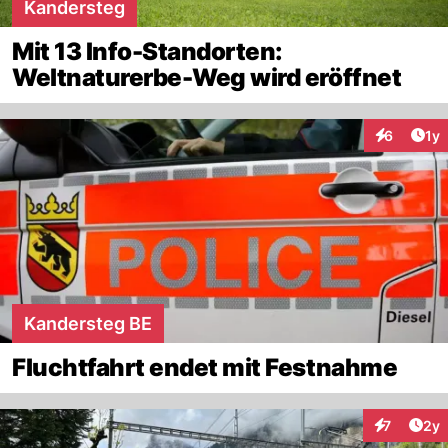
Kandersteg
Mit 13 Info-Standorten:
Weltnaturerbe-Weg wird eröffnet
Art
6
1y
Interaktion
Kandersteg BE
Fluchtfahrt endet mit Festnahme
Arti
7
2y
Interaktion