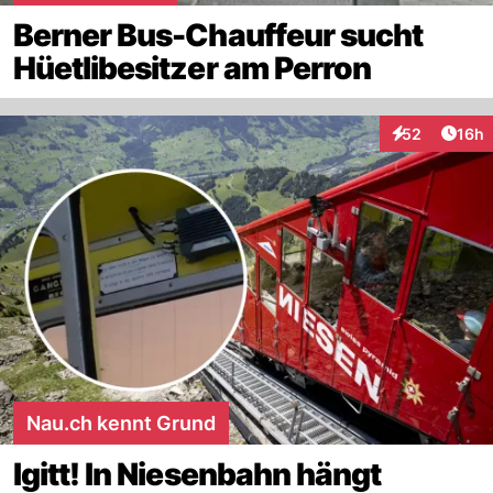
Berner Bus-Chauffeur sucht
Hüetlibesitzer am Perron
Artik
52
16h
Interaktionen
Nau.ch kennt Grund
Igitt! In Niesenbahn hängt