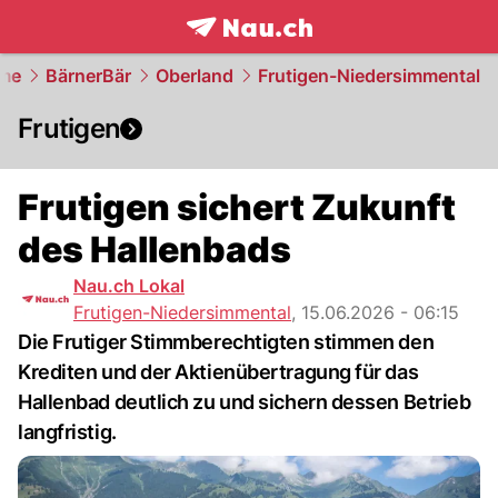
frontpage.
NAU.ch
me
BärnerBär
Oberland
Frutigen-Niedersimmental
Frutigen
Frutigen sichert Zukunft
des Hallenbads
Nau.ch Lokal
Frutigen-Niedersimmental
,
15.06.2026 - 06:15
Die Frutiger Stimmberechtigten stimmen den
Krediten und der Aktienübertragung für das
Hallenbad deutlich zu und sichern dessen Betrieb
langfristig.