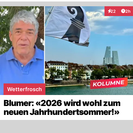
Arti
22
2h
Interaktionen
Wetterfrosch
Blumer: «2026 wird wohl zum
neuen Jahrhundertsommer!»