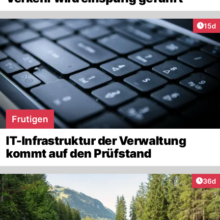
Artik
15d
Frutigen
IT-Infrastruktur der Verwaltung
kommt auf den Prüfstand
Artik
36d