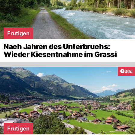
Frutigen
Nach Jahren des Unterbruchs:
Wieder Kiesentnahme im Grassi
Artik
36d
Frutigen