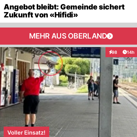
Angebot bleibt: Gemeinde sichert
Zukunft von «Hifidi»
MEHR AUS OBERLAND
Artik
98
14h
Interaktionen
Voller Einsatz!