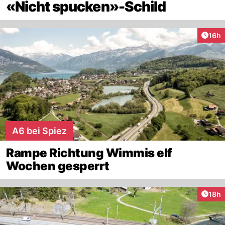
«Nicht spucken»-Schild
Artik
16h
A6 bei Spiez
Rampe Richtung Wimmis elf
Wochen gesperrt
Artik
18h