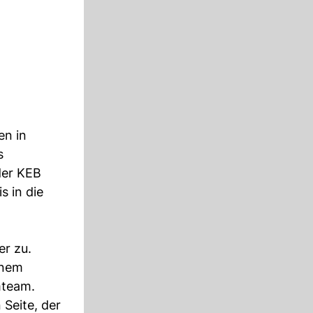
en in
s
der KEB
s in die
er zu.
inem
mteam.
 Seite, der