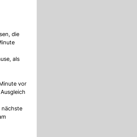
sen, die
Minute
use, als
 Minute vor
 Ausgleich
s nächste
 am