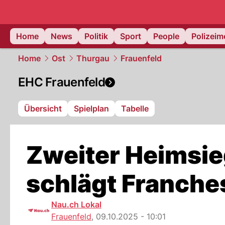
Home
News
Politik
Sport
People
Polizei
Home
Ost
Thurgau
Frauenfeld
EHC Frauenfeld
Übersicht
Spielplan
Tabelle
Zweiter Heimsie
schlägt Franch
Nau.ch Lokal
Frauenfeld
,
09.10.2025 - 10:01