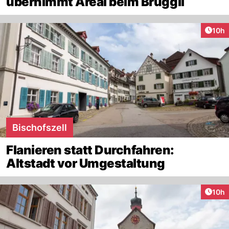
übernimmt Areal beim Brüggli
Artik
10h
Bischofszell
Flanieren statt Durchfahren:
Altstadt vor Umgestaltung
Artik
10h