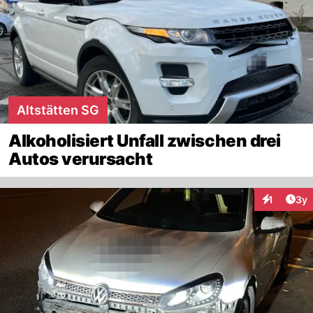
Altstätten SG
Alkoholisiert Unfall zwischen drei
Autos verursacht
Arti
1
3y
Interaktion