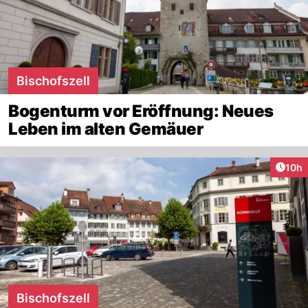
Bischofszell
Bogenturm vor Eröffnung: Neues
Leben im alten Gemäuer
Artik
10h
Bischofszell