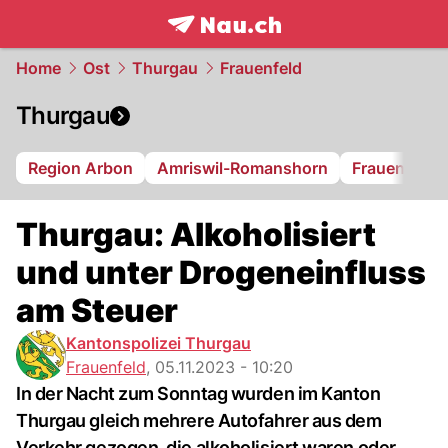
frontpage.
NAU.ch
Home
Ost
Thurgau
Frauenfeld
Thurgau
Region Arbon
Amriswil-Romanshorn
Frauenfeld
Thurgau: Alkoholisiert
und unter Drogeneinfluss
am Steuer
Kantonspolizei Thurgau
Frauenfeld
,
05.11.2023 - 10:20
In der Nacht zum Sonntag wurden im Kanton
Thurgau gleich mehrere Autofahrer aus dem
Verkehr gezogen, die alkoholisiert waren oder