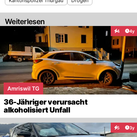
Kantonspolizei Thurgau
Drogen
Weiterlesen
Arti
4
4y
Interaktion
Amriswil TG
36-Jähriger verursacht
alkoholisiert Unfall
Arti
5
3y
Interaktion