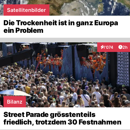
Satellitenbilder
Die Trockenheit ist in ganz Europa
ein Problem
Arti
1'074
2h
Interaktionen
Bilanz
Street Parade grösstenteils
friedlich, trotzdem 30 Festnahmen