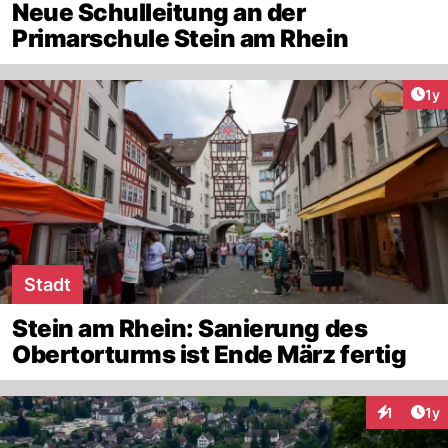
Neue Schulleitung an der
Primarschule Stein am Rhein
Art
1y
Stadt
Stein am Rhein: Sanierung des
Obertorturms ist Ende März fertig
Art
1
1y
Interaktion