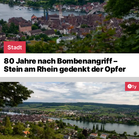
Stadt
80 Jahre nach Bombenangriff –
Stein am Rhein gedenkt der Opfer
Art
1y