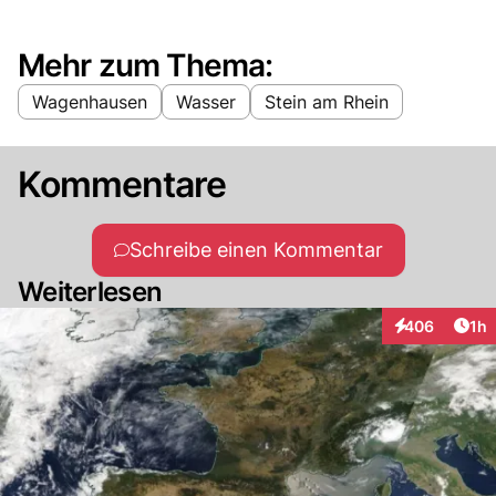
Mehr zum Thema:
Wagenhausen
Wasser
Stein am Rhein
Kommentare
Schreibe einen Kommentar
Weiterlesen
Art
406
1h
Interaktionen