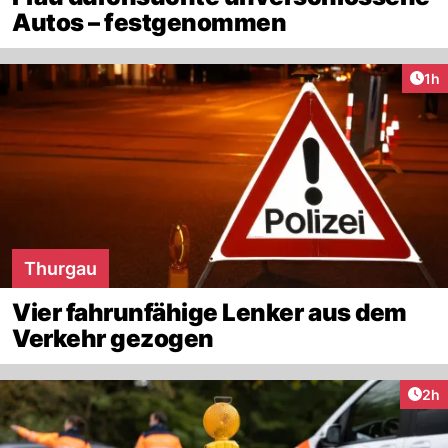
Autos – festgenommen
Art
1h
Thurgau
Vier fahrunfähige Lenker aus dem
Verkehr gezogen
Arti
2h