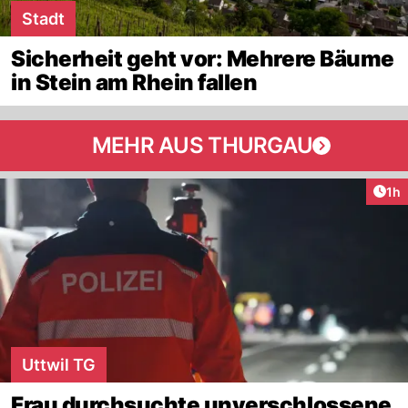
Stadt
Sicherheit geht vor: Mehrere Bäume
in Stein am Rhein fallen
MEHR AUS THURGAU
Art
1h
Uttwil TG
Frau durchsuchte unverschlossene