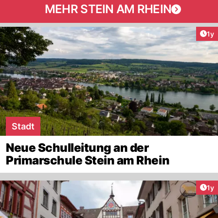
MEHR STEIN AM RHEIN
Art
1y
Stadt
Neue Schulleitung an der
Primarschule Stein am Rhein
Art
1y