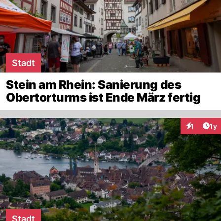
Stadt
Stein am Rhein: Sanierung des
Obertorturms ist Ende März fertig
Art
1
1y
Interaktion
Stadt