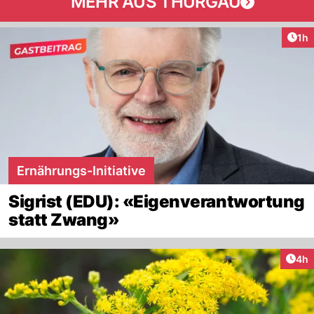
MEHR AUS THURGAU
Art
1h
Ernährungs-Initiative
Sigrist (EDU): «Eigenverantwortung
statt Zwang»
Arti
4h