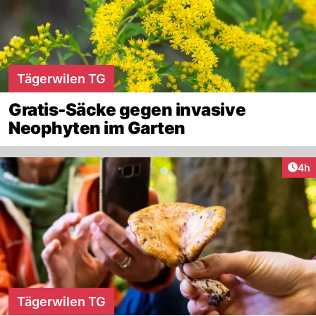
Tägerwilen TG
Gratis-Säcke gegen invasive
Neophyten im Garten
Arti
4h
Tägerwilen TG