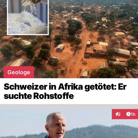
Geologe
Schweizer in Afrika getötet: Er
suchte Rohstoffe
Art
2
1h
Interaktion