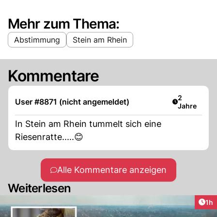
Mehr zum Thema:
Abstimmung
Stein am Rhein
Kommentare
Artikel verö
2
User #8871 (nicht angemeldet)
Jahre
In Stein am Rhein tummelt sich eine
Riesenratte.....😊
Alle Kommentare anzeigen
Weiterlesen
Art
1h