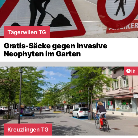
Tägerwilen TG
Gratis-Säcke gegen invasive
Neophyten im Garten
Art
1h
Kreuzlingen TG