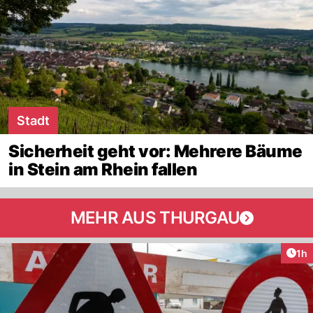
Stadt
Sicherheit geht vor: Mehrere Bäume
in Stein am Rhein fallen
MEHR AUS THURGAU
Art
1h