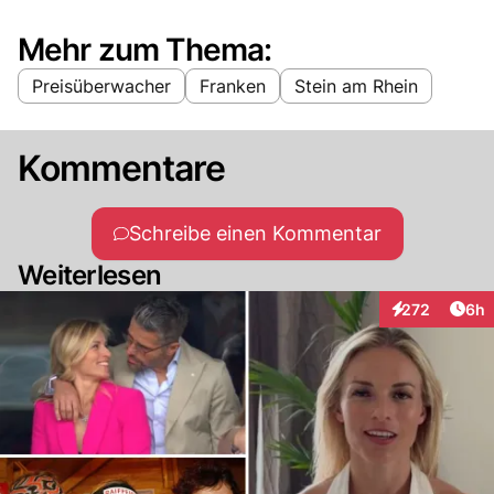
Mehr zum Thema:
Preisüberwacher
Franken
Stein am Rhein
Kommentare
Schreibe einen Kommentar
Weiterlesen
Arti
272
6h
Interaktionen