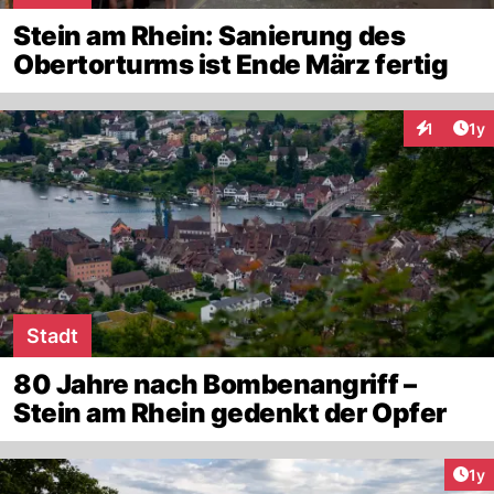
Stein am Rhein: Sanierung des
Obertorturms ist Ende März fertig
Art
1
1y
Interaktion
Stadt
80 Jahre nach Bombenangriff –
Stein am Rhein gedenkt der Opfer
Art
1y