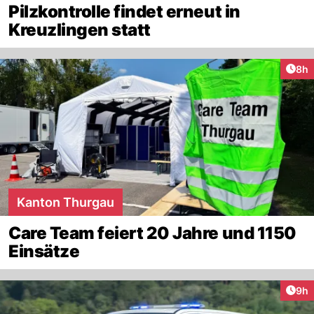
Pilzkontrolle findet erneut in
Kreuzlingen statt
Arti
8h
Kanton Thurgau
Care Team feiert 20 Jahre und 1150
Einsätze
Arti
9h