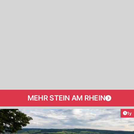
MEHR STEIN AM RHEIN
Art
1y