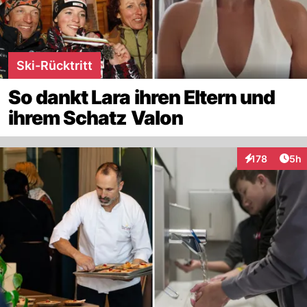
Ski-Rücktritt
So dankt Lara ihren Eltern und
ihrem Schatz Valon
Arti
178
5h
Interaktionen