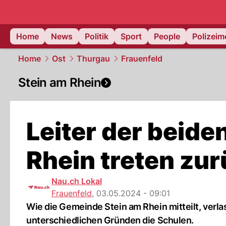
Home
News
Politik
Sport
People
Polizei
Home
Ost
Thurgau
Frauenfeld
Stein am Rhein
Leiter der beide
Rhein treten zu
Nau.ch Lokal
Frauenfeld
,
03.05.2024 - 09:01
Wie die Gemeinde Stein am Rhein mitteilt, verl
unterschiedlichen Gründen die Schulen.