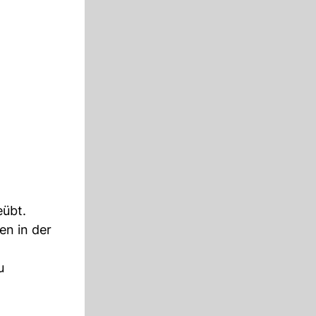
eübt.
en in der
u