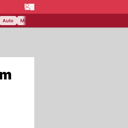
Auto
Matchcenter
Videos
Nau Plus
Lifestyle
am