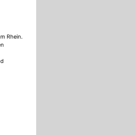
am Rhein.
en
nd