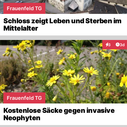
Frauenfeld TG
Schloss zeigt Leben und Sterben im
Mittelalter
Arti
3
3d
Interaktion
Frauenfeld TG
Kostenlose Säcke gegen invasive
Neophyten