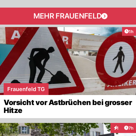
MEHR FRAUENFELD
Art
1h
Frauenfeld TG
Vorsicht vor Astbrüchen bei grosser
Hitze
Arti
1
7h
Interaktion