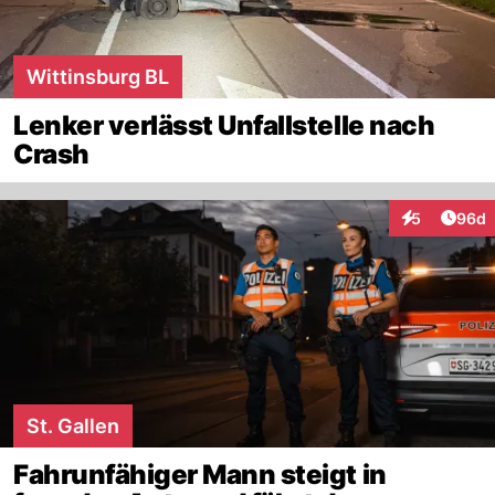
Wittinsburg BL
Lenker verlässt Unfallstelle nach
Crash
Artik
5
96d
Interaktionen
St. Gallen
Fahrunfähiger Mann steigt in