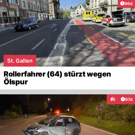
Artik
96d
St. Gallen
Rollerfahrer (64) stürzt wegen
Ölspur
Artik
5
97d
Interaktione