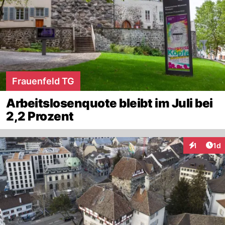
Frauenfeld TG
Arbeitslosenquote bleibt im Juli bei
2,2 Prozent
Art
1
1d
Interaktion