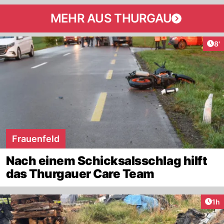
MEHR AUS THURGAU
Art
8'
Frauenfeld
Nach einem Schicksalsschlag hilft
das Thurgauer Care Team
Art
1h