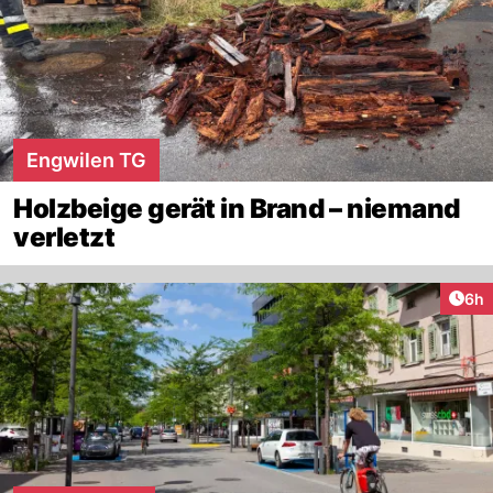
Engwilen TG
Holzbeige gerät in Brand – niemand
verletzt
Arti
6h