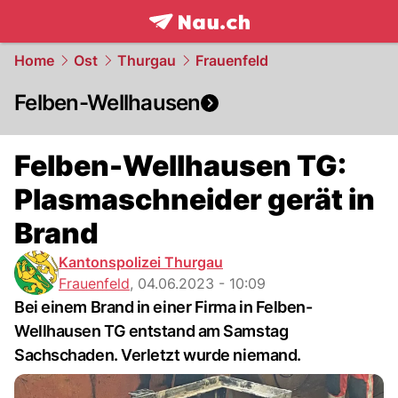
frontpage.
NAU.ch
Home
Ost
Thurgau
Frauenfeld
Felben-Wellhausen
Felben-Wellhausen TG:
Plasmaschneider gerät in
Brand
Kantonspolizei Thurgau
Frauenfeld
,
04.06.2023 - 10:09
Bei einem Brand in einer Firma in Felben-
Wellhausen TG entstand am Samstag
Sachschaden. Verletzt wurde niemand.