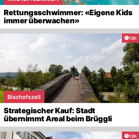
Rettungsschwimmer: «Eigene Kids
immer überwachen»
Artik
13h
Bischofszell
Strategischer Kauf: Stadt
übernimmt Areal beim Brüggli
Artik
13h