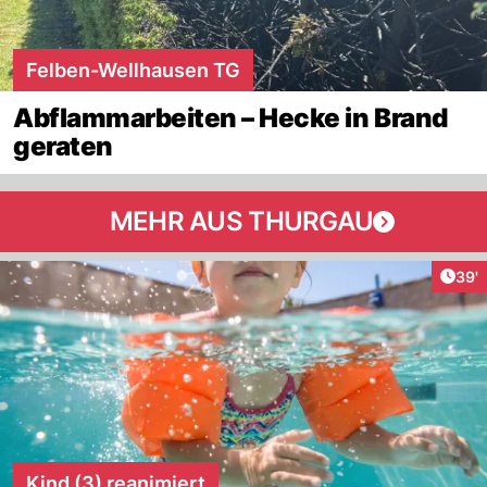
Felben-Wellhausen TG
Abflammarbeiten – Hecke in Brand
geraten
MEHR AUS THURGAU
Arti
39'
Kind (3) reanimiert