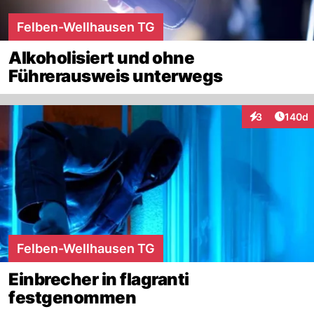
Felben-Wellhausen TG
Alkoholisiert und ohne
Führerausweis unterwegs
Artike
3
140d
Interaktionen
Felben-Wellhausen TG
Einbrecher in flagranti
festgenommen