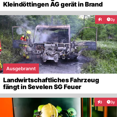
Kleindöttingen AG gerät in Brand
Arti
1
3y
Interaktion
Ausgebrannt
Landwirtschaftliches Fahrzeug
fängt in Sevelen SG Feuer
Arti
3
3y
Interaktion