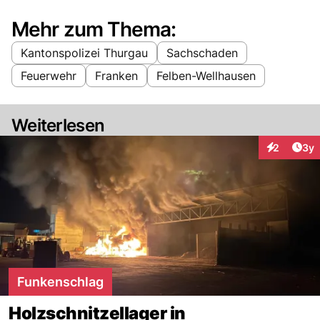
Mehr zum Thema:
Kantonspolizei Thurgau
Sachschaden
Feuerwehr
Franken
Felben-Wellhausen
Weiterlesen
Arti
2
3y
Interaktion
Funkenschlag
Holzschnitzellager in