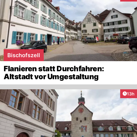
Bischofszell
Flanieren statt Durchfahren:
Altstadt vor Umgestaltung
Artik
13h