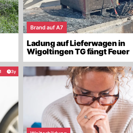
Brand auf A7
Ladung auf Lieferwagen in
Wigoltingen TG fängt Feuer
Artikel veröffentlicht:
1
3y
nteraktionen