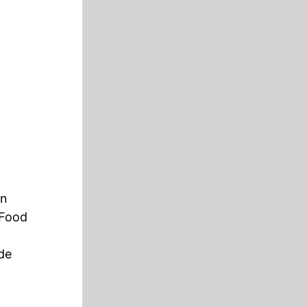
in
 Food
de