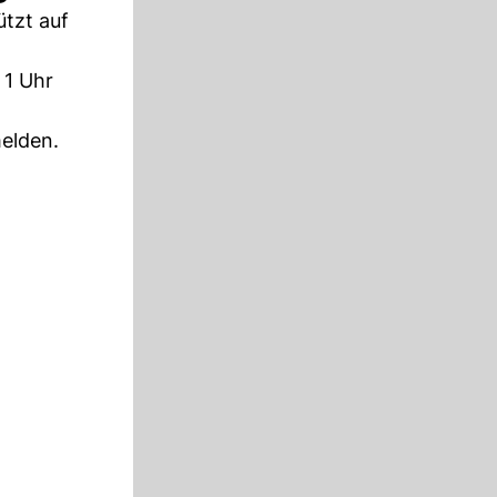
tzt auf
 1 Uhr
elden.