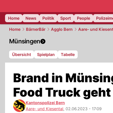
Home
News
Politik
Sport
People
Polizei
Home
BärnerBär
Agglo Bern
Aare- und Kiesent
Münsingen
Übersicht
Spielplan
Tabelle
Brand in Münsin
Food Truck geht
Kantonspolizei Bern
Aare- und Kiesental
,
02.06.2023 - 17:09