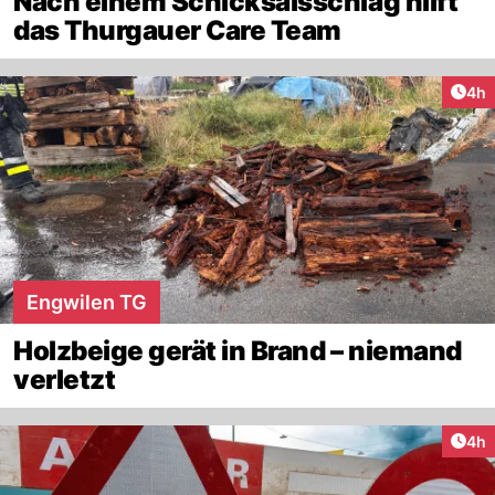
Nach einem Schicksalsschlag hilft
das Thurgauer Care Team
Arti
4h
Engwilen TG
Holzbeige gerät in Brand – niemand
verletzt
Arti
4h