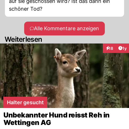
auf sie geschossen wird? Ist das dann ein
schöner Tod?
Alle Kommentare anzeigen
Weiterlesen
Art
18
1y
Interaktione
Halter gesucht
Unbekannter Hund reisst Reh in
Wettingen AG