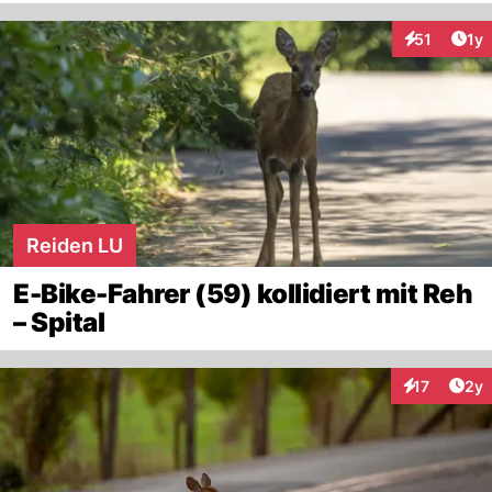
Art
51
1y
Interaktione
Reiden LU
E-Bike-Fahrer (59) kollidiert mit Reh
– Spital
Arti
17
2y
Interaktione