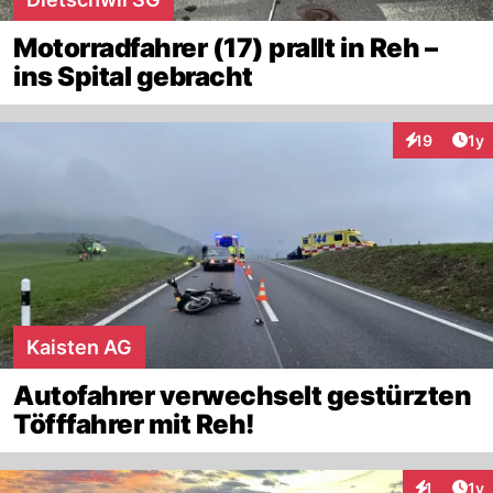
Motorradfahrer (17) prallt in Reh –
ins Spital gebracht
Art
19
1y
Interaktione
Kaisten AG
Autofahrer verwechselt gestürzten
Töfffahrer mit Reh!
Art
1
1y