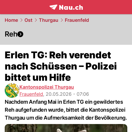
frontpage.
NAU.ch
Home
Ost
Thurgau
Frauenfeld
Reh
Erlen TG: Reh verendet
nach Schüssen – Polizei
bittet um Hilfe
Kantonspolizei Thurgau
Frauenfeld
,
20.05.2026 - 07:06
Nachdem Anfang Mai in Erlen TG ein gewildertes
Reh aufgefunden wurde, bittet die Kantonspolizei
Thurgau um die Aufmerksamkeit der Bevölkerung.