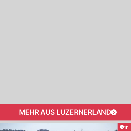
MEHR AUS LUZERNERLAND
Art
1h