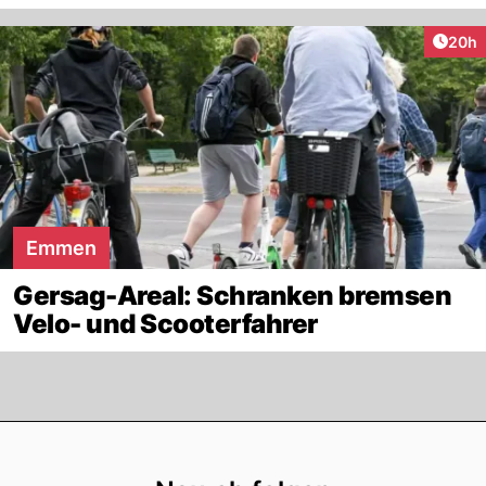
Artik
20h
Emmen
Gersag-Areal: Schranken bremsen
Velo- und Scooterfahrer
Footer