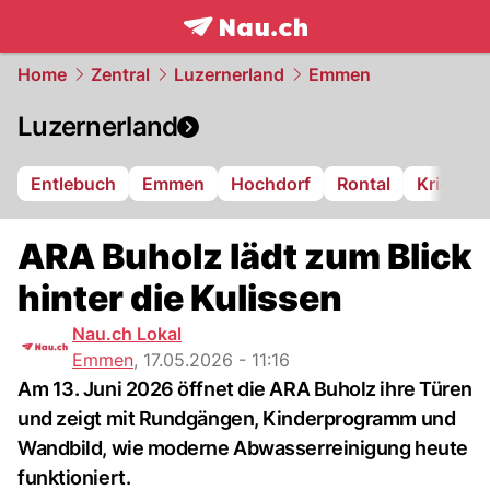
frontpage.
NAU.ch
Home
Zentral
Luzernerland
Emmen
Luzernerland
Entlebuch
Emmen
Hochdorf
Rontal
Kriens
ARA Buholz lädt zum Blick
hinter die Kulissen
Nau.ch Lokal
Emmen
,
17.05.2026 - 11:16
Am 13. Juni 2026 öffnet die ARA Buholz ihre Türen
und zeigt mit Rundgängen, Kinderprogramm und
Wandbild, wie moderne Abwasserreinigung heute
funktioniert.