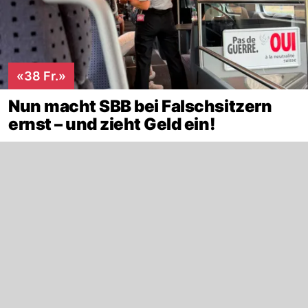
«38 Fr.»
Nun macht SBB bei Falschsitzern
ernst – und zieht Geld ein!