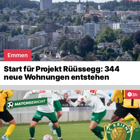
Emmen
Start für Projekt Rüüssegg: 344
neue Wohnungen entstehen
Arti
3h