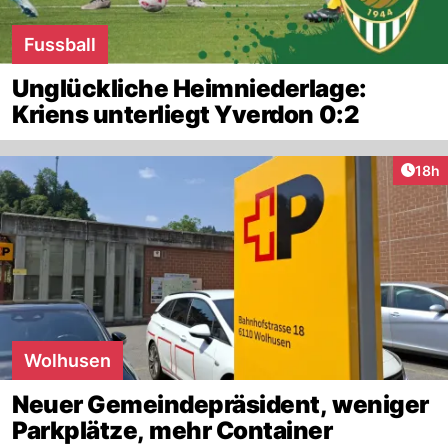
Fussball
Unglückliche Heimniederlage:
Kriens unterliegt Yverdon 0:2
Artik
18h
Wolhusen
Neuer Gemeindepräsident, weniger
Parkplätze, mehr Container