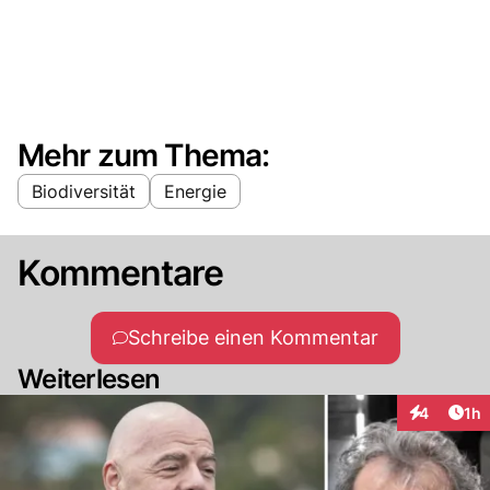
Mehr zum Thema:
Biodiversität
Energie
Kommentare
Schreibe einen Kommentar
Weiterlesen
Art
4
1h
Interaktion