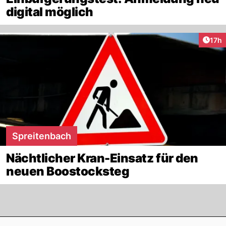
digital möglich
Artik
17h
Spreitenbach
Nächtlicher Kran-Einsatz für den
neuen Boostocksteg