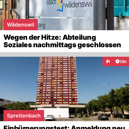
Wädenswil
Wegen der Hitze: Abteilung
Soziales nachmittags geschlossen
Artik
1
16h
Interaktione
Spreitenbach
Einbürgerungstest: Anmeldung neu