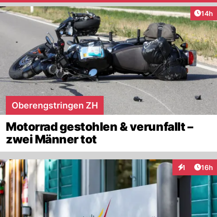
Artik
14h
Oberengstringen ZH
Motorrad gestohlen & verunfallt –
zwei Männer tot
Artik
1
16h
Interaktione