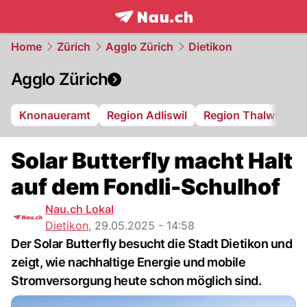
frontpage.
NAU.ch
Home
Zürich
Agglo Zürich
Dietikon
Agglo Zürich
Knonaueramt
Region Adliswil
Region Thalwil
R
Solar Butterfly macht Halt
auf dem Fondli-Schulhof
Nau.ch Lokal
Dietikon
,
29.05.2025 - 14:58
Der Solar Butterfly besucht die Stadt Dietikon und
zeigt, wie nachhaltige Energie und mobile
Stromversorgung heute schon möglich sind.