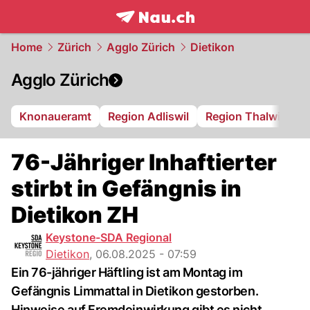
frontpage.
NAU.ch
Home
Zürich
Agglo Zürich
Dietikon
Agglo Zürich
Knonaueramt
Region Adliswil
Region Thalwil
R
76-Jähriger Inhaftierter
stirbt in Gefängnis in
Dietikon ZH
Keystone-SDA Regional
Dietikon
,
06.08.2025 - 07:59
Ein 76-jähriger Häftling ist am Montag im
Gefängnis Limmattal in Dietikon gestorben.
Hinweise auf Fremdeinwirkung gibt es nicht.