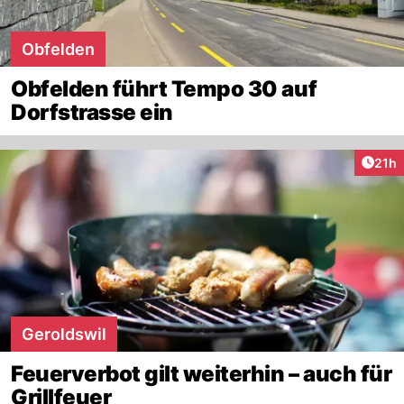
Obfelden
Obfelden führt Tempo 30 auf
Dorfstrasse ein
Artik
21h
Geroldswil
Feuerverbot gilt weiterhin – auch für
Grillfeuer