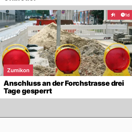
Art
1
1d
Interaktion
Zumikon
Anschluss an der Forchstrasse drei
Tage gesperrt
Footer