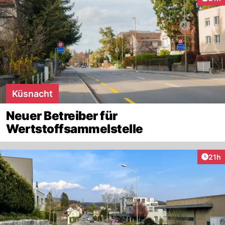
Küsnacht
Neuer Betreiber für
Wertstoffsammelstelle
Artik
21h