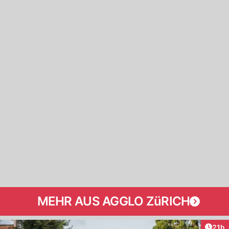
MEHR AUS AGGLO ZüRICH
Artik
21h