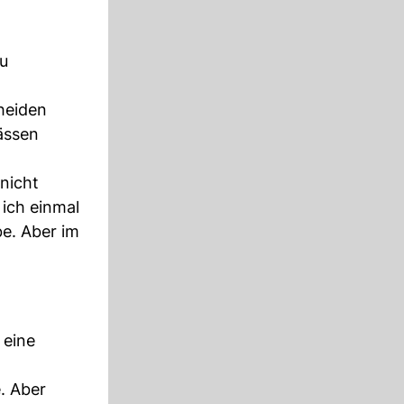
zu
heiden
Pässen
 nicht
 ich einmal
be. Aber im
 eine
. Aber