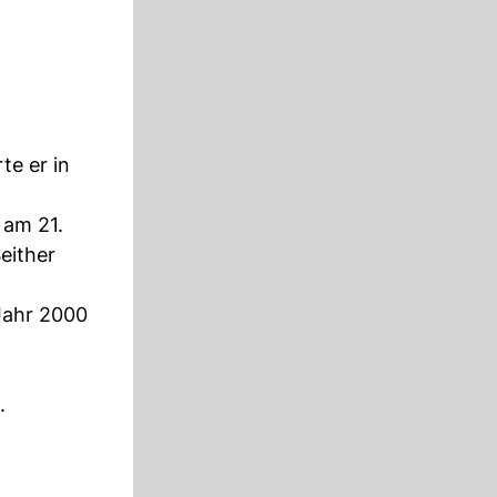
te er in
 am 21.
either
 Jahr 2000
.