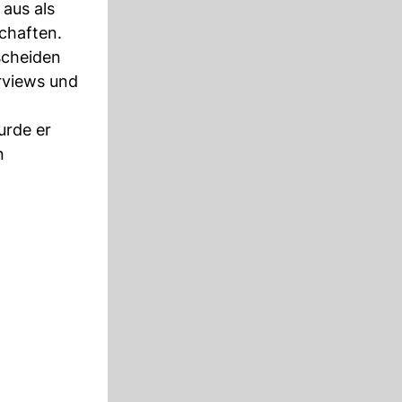
 aus als
chaften.
escheiden
erviews und
urde er
n