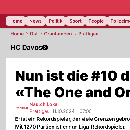
Home
News
Politik
Sport
People
Polizei
Home
Ost
Graubünden
Prättigau
HC Davos
Nun ist die #10 
«The One and O
Nau.ch Lokal
Prättigau
,
11.10.2024 - 07:00
Er ist ein Rekordspieler, der viele Grenzen geb
Mit 1270 Partien ist er nun Liga-Rekordspieler.