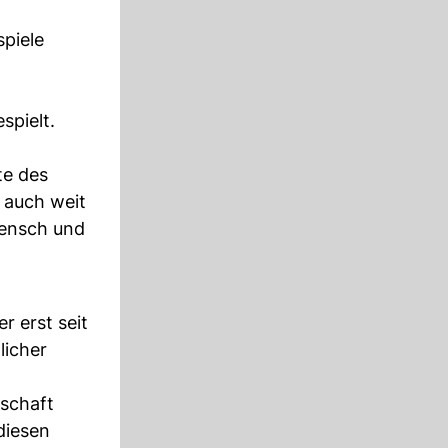
spiele
spielt.
te des
 auch weit
Mensch und
r erst seit
licher
rschaft
diesen