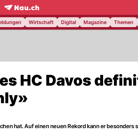
frontpage.
NAU.ch
meldungen
Wirtschaft
Digital
Magazine
Themen
des HC Davos defini
nly»
rochen hat. Auf einen neuen Rekord kann er besonders s