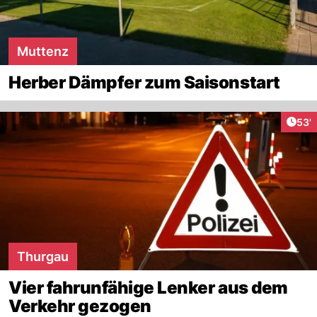
Muttenz
Herber Dämpfer zum Saisonstart
Arti
53'
Thurgau
Vier fahrunfähige Lenker aus dem
Verkehr gezogen