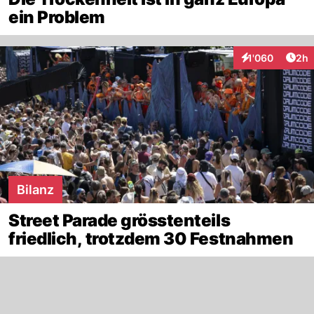
ein Problem
Arti
1'060
2h
Interaktionen
Bilanz
Street Parade grösstenteils
friedlich, trotzdem 30 Festnahmen