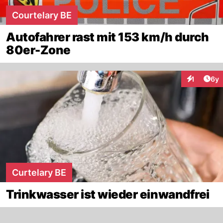
Courtelary BE
Autofahrer rast mit 153 km/h durch
80er-Zone
Arti
1
6y
Interaktion
Curtelary BE
Trinkwasser ist wieder einwandfrei