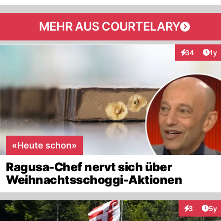
MEHR AUS COURTELARY
Art
34
1y
Interaktione
«Heute schon»
Ragusa-Chef nervt sich über
Weihnachtsschoggi-Aktionen
Arti
3
5y
Interaktion