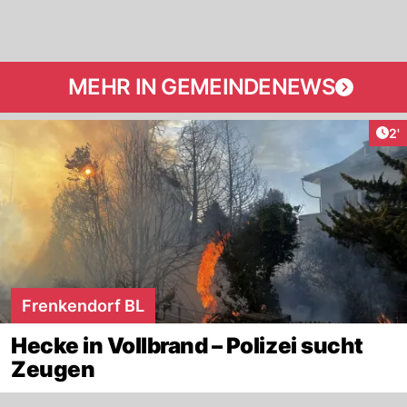
MEHR IN GEMEINDENEWS
Art
2'
Frenkendorf BL
Hecke in Vollbrand – Polizei sucht
Zeugen