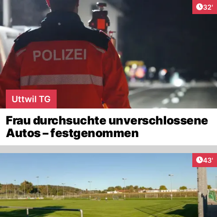
Arti
32'
Uttwil TG
Frau durchsuchte unverschlossene
Autos – festgenommen
Arti
43'