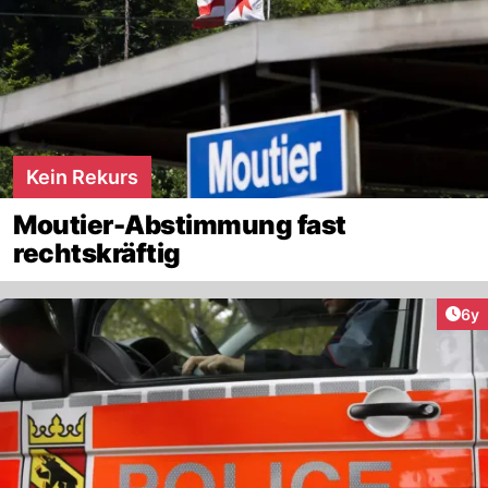
Kein Rekurs
Moutier-Abstimmung fast
rechtskräftig
Arti
6y