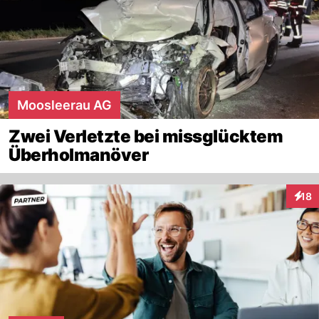
Moosleerau AG
Zwei Verletzte bei missglücktem
Überholmanöver
18
Inter