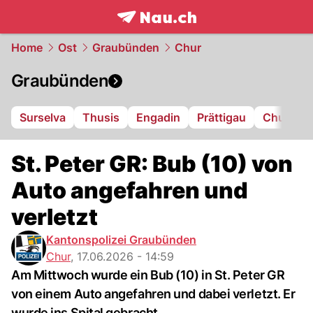
frontpage.
NAU.ch
Home
Ost
Graubünden
Chur
Graubünden
Surselva
Thusis
Engadin
Prättigau
Chur
L
St. Peter GR: Bub (10) von
Auto angefahren und
verletzt
Kantonspolizei Graubünden
Chur
,
17.06.2026 - 14:59
Am Mittwoch wurde ein Bub (10) in St. Peter GR
von einem Auto angefahren und dabei verletzt. Er
wurde ins Spital gebracht.