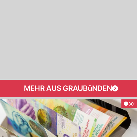
MEHR AUS GRAUBüNDEN
Arti
30'