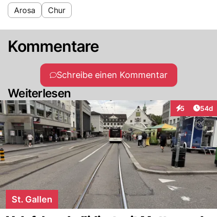
Arosa
Chur
Kommentare
Schreibe einen Kommentar
Weiterlesen
Artik
5
54d
Interaktionen
St. Gallen