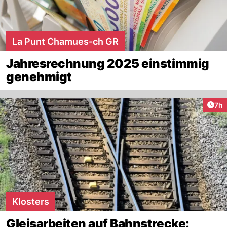
La Punt Chamues-ch GR
Jahresrechnung 2025 einstimmig
genehmigt
Arti
7h
Klosters
Gleisarbeiten auf Bahnstrecke: