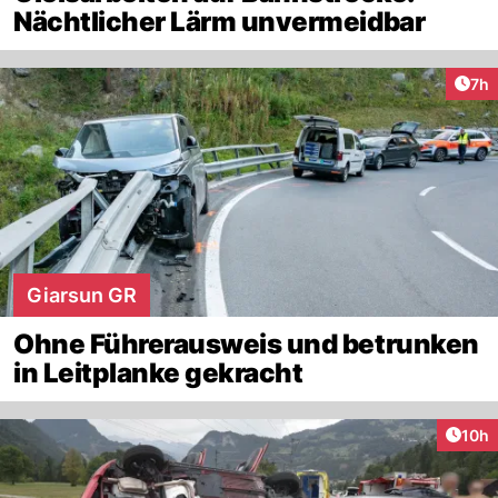
Nächtlicher Lärm unvermeidbar
Arti
7h
Giarsun GR
Ohne Führerausweis und betrunken
in Leitplanke gekracht
Artik
10h