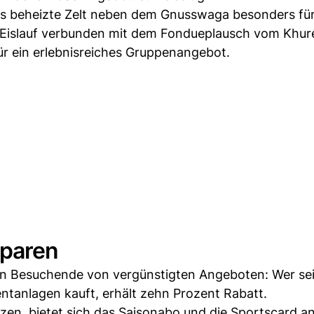
das beheizte Zelt neben dem Gnusswaga besonders für
e Eislauf verbunden mit dem Fondueplausch vom Khur
r ein erlebnisreiches Gruppenangebot.
sparen
ieren Besuchende von vergünstigten Angeboten: Wer se
ntanlagen kauft, erhält zehn Prozent Rabatt.
tzen, bietet sich das Saisonabo und die Sportscard a