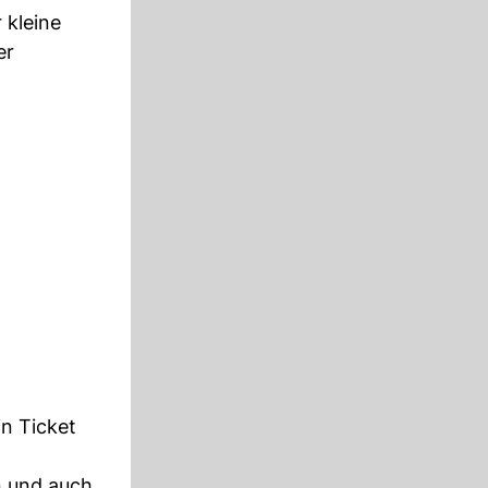
 kleine
er
in Ticket
n und auch