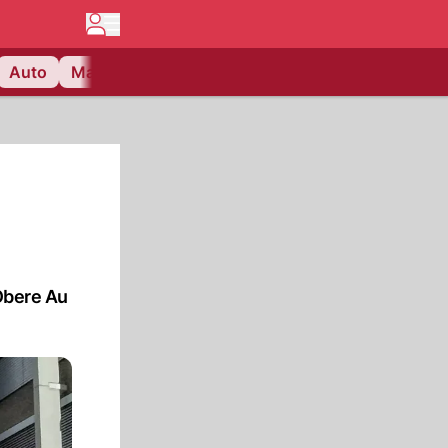
Auto
Matchcenter
Videos
Nau Plus
Lifestyle
 Obere Au