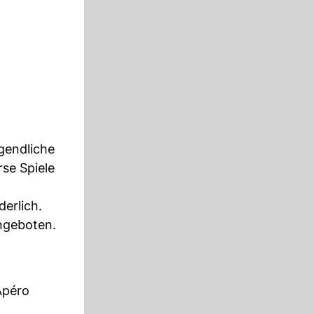
gendliche
se Spiele
derlich.
ngeboten.
Apéro