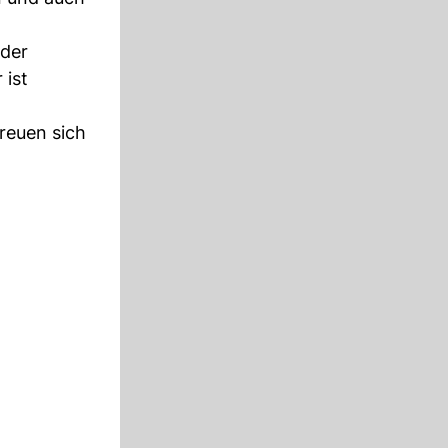
oder
 ist
freuen sich