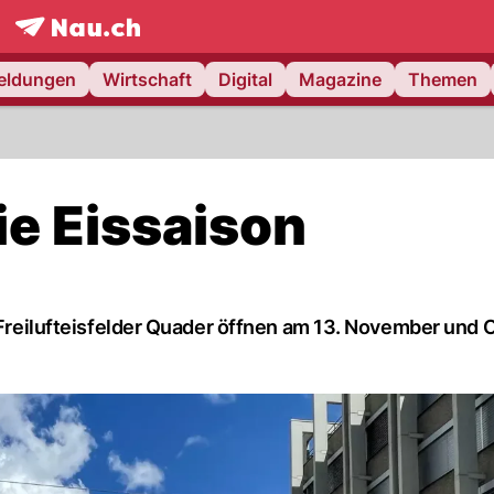
frontpage.
NAU.ch
meldungen
Wirtschaft
Digital
Magazine
Themen
ie Eissaison
e Freilufteisfelder Quader öffnen am 13. November und