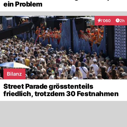
ein Problem
Arti
1'060
2h
Interaktionen
Bilanz
Street Parade grösstenteils
friedlich, trotzdem 30 Festnahmen