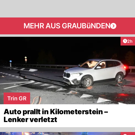
MEHR AUS GRAUBüNDEN
Arti
2h
Trin GR
Auto prallt in Kilometerstein –
Lenker verletzt