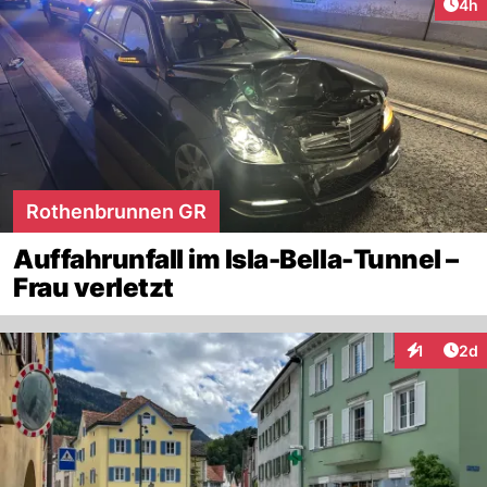
Arti
4h
Rothenbrunnen GR
Auffahrunfall im Isla-Bella-Tunnel –
Frau verletzt
Arti
1
2d
Interaktion