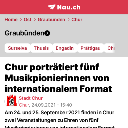
frontpage.
NAU.ch
Home
Ost
Graubünden
Chur
Graubünden
Surselva
Thusis
Engadin
Prättigau
Chur
L
Chur porträtiert fünf
Musikpionierinnen von
internationalem Format
Stadt Chur
Chur
,
24.09.2021 - 15:40
Am 24. und 25. September 2021 finden in Chur
zwei Veranstaltungen zu Ehren von fünf
Musikpionierinnen von internationalem Format