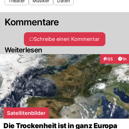
Theater
Musiker
Daten
Kommentare
Schreibe einen Kommentar
Weiterlesen
Art
155
1h
Interaktionen
Satellitenbilder
Die Trockenheit ist in ganz Europa