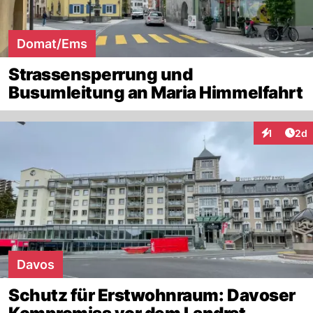
Domat/Ems
Strassensperrung und
Busumleitung an Maria Himmelfahrt
Arti
1
2d
Interaktion
Davos
Schutz für Erstwohnraum: Davoser