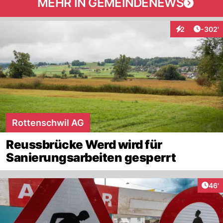
MEHR IN GEMEINDENEWS
Artikel
2
-302'
Interaktionen
Rottenschwil AG
Reussbrücke Werd wird für
Sanierungsarbeiten gesperrt
Arti
46'