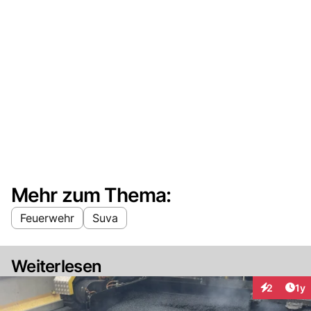
Mehr zum Thema:
Feuerwehr
Suva
Weiterlesen
Art
2
1y
Interaktion