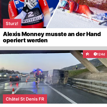
Sturz!
Alexis Monney musste an der Hand
operiert werden
Artike
1
124d
Interaktionen
Châtel St Denis FR