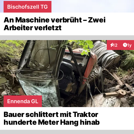
Bischofszell TG
An Maschine verbrüht – Zwei
Arbeiter verletzt
Art
12
1y
Interaktione
Ennenda GL
Bauer schlittert mit Traktor
hunderte Meter Hang hinab