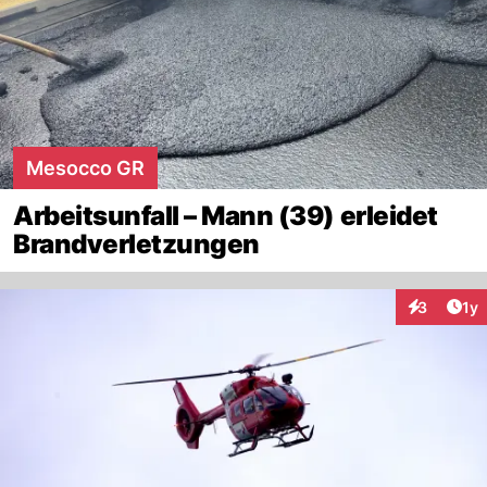
Mesocco GR
Arbeitsunfall – Mann (39) erleidet
Brandverletzungen
Art
3
1y
Interaktion