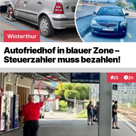
Winterthur
Autofriedhof in blauer Zone –
Steuerzahler muss bezahlen!
Arti
35
2h
Interaktionen