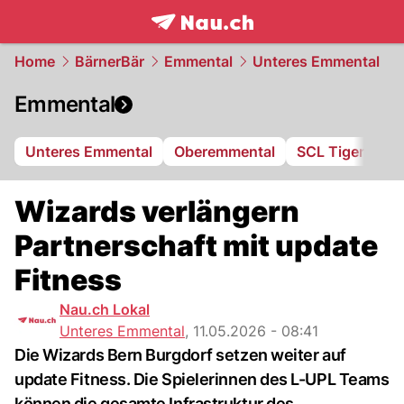
frontpage.
NAU.ch
Home
BärnerBär
Emmental
Unteres Emmental
Emmental
Unteres Emmental
Oberemmental
SCL Tigers
Wizards verlängern
Partnerschaft mit update
Fitness
Nau.ch Lokal
Unteres Emmental
,
11.05.2026 - 08:41
Die Wizards Bern Burgdorf setzen weiter auf
update Fitness. Die Spielerinnen des L-UPL Teams
können die gesamte Infrastruktur des