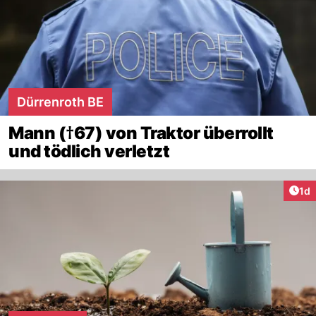
Dürrenroth BE
Mann (†67) von Traktor überrollt
und tödlich verletzt
Art
1d