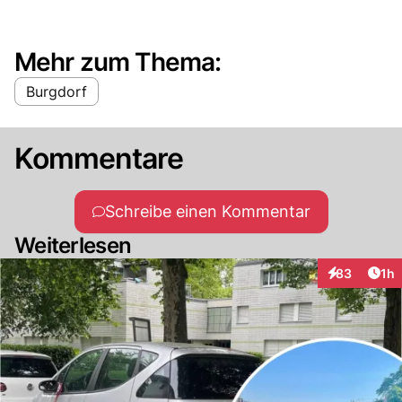
Mehr zum Thema:
Burgdorf
Kommentare
Schreibe einen Kommentar
Weiterlesen
Art
83
1h
Interaktione