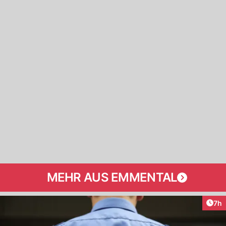
MEHR AUS EMMENTAL
Arti
7h