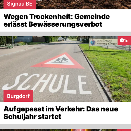
Signau BE
Wegen Trockenheit: Gemeinde
erlässt Bewässerungsverbot
Art
1d
Burgdorf
Aufgepasst im Verkehr: Das neue
Schuljahr startet