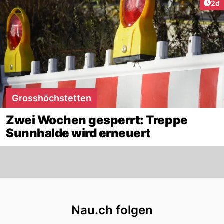
Arti
2d
Grosshöchstetten
Zwei Wochen gesperrt: Treppe
Sunnhalde wird erneuert
Footer
Nau.ch folgen