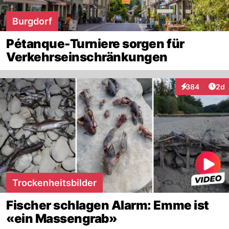
Burgdorf
Pétanque-Turniere sorgen für
Verkehrseinschränkungen
Arti
384
2d
Interaktionen
Trockenheitsbilder
Fischer schlagen Alarm: Emme ist
«ein Massengrab»