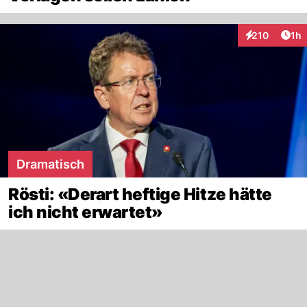
Art
210
1h
Interaktionen
Dramatisch
Rösti: «Derart heftige Hitze hätte
ich nicht erwartet»