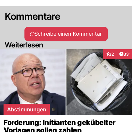
Kommentare
Schreibe einen Kommentar
Weiterlesen
Arti
32
33'
Interaktionen
Abstimmungen
Forderung: Initianten gekübelter
Vorlagen sollen zahlen