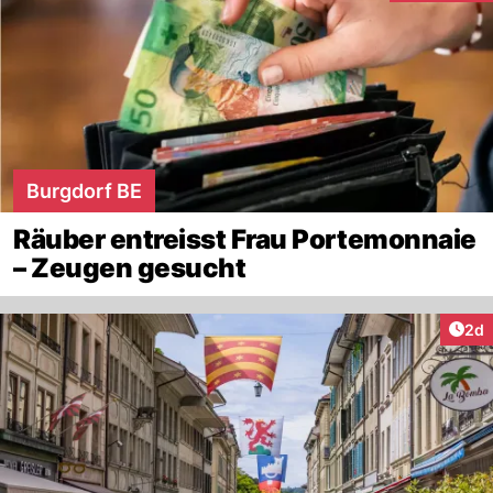
Burgdorf BE
Räuber entreisst Frau Portemonnaie
– Zeugen gesucht
Arti
2d