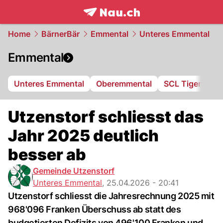
frontpage.
NAU.ch
Home
BärnerBär
Emmental
Unteres Emmental
Emmental
Unteres Emmental
Oberemmental
SCL Tigers
Utzenstorf schliesst das
Jahr 2025 deutlich
besser ab
Gemeinde Utzenstorf
Unteres Emmental
,
25.04.2026 - 20:41
Utzenstorf schliesst die Jahresrechnung 2025 mit
968'096 Franken Überschuss ab statt des
budgetierten Defizits von 496'100 Franken und