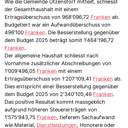
Wie die Gemeinde Utzenstorf mitteilt, schliesst
der Gesamthaushalt mit einem
Ertragsüberschuss von 968'096,72
Franken
ab.
Budgetiert war ein Aufwandüberschuss von
496’100
Franken
. Die Besserstellung gegenüber
dem Budget 2025 beträgt somit 1'464'196,72
Franken
.
Der allgemeine Haushalt schliesst nach
Vornahme zusätzlicher Abschreibungen von
1'009'496,05
Franken
mit einem
Ertragsüberschuss von 1'207'109,41
Franken
ab.
Dies entspricht einer Besserstellung gegenüber
dem Budget 2025 von 2'340'105,46
Franken
.
Das positive Resultat kommt massgeblich
aufgrund höheren Steuererträgen von
1'575'943,75
Franken
, tieferem Sachaufwand
wie Material,
Dienstleistungen
, Honorare oder