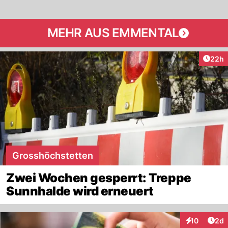
MEHR AUS EMMENTAL
Artik
22h
Grosshöchstetten
Zwei Wochen gesperrt: Treppe
Sunnhalde wird erneuert
Arti
10
2d
Interaktione