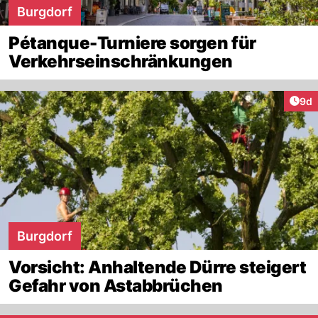
Burgdorf
Pétanque-Turniere sorgen für
Verkehrseinschränkungen
Arti
9d
Burgdorf
Vorsicht: Anhaltende Dürre steigert
Gefahr von Astabbrüchen