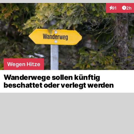
Arti
91
2h
Interaktione
Wegen Hitze
Wanderwege sollen künftig
beschattet oder verlegt werden