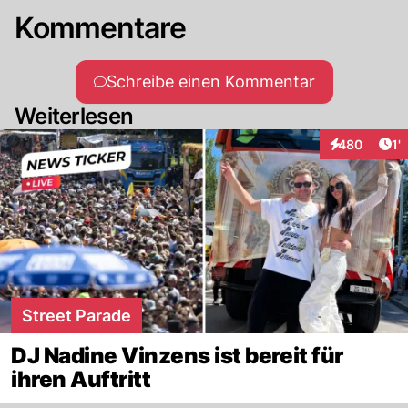
Kommentare
Schreibe einen Kommentar
Weiterlesen
Art
480
1'
Interaktionen
Street Parade
DJ Nadine Vinzens ist bereit für
ihren Auftritt