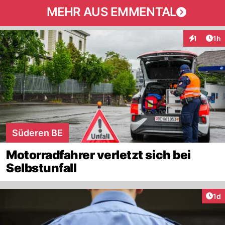
MEHR AUS EMMENTAL
Art
1
1h
Interaktion
Süderen BE
Motorradfahrer verletzt sich bei
Selbstunfall
Art
1d