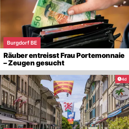
Burgdorf BE
Räuber entreisst Frau Portemonnaie
– Zeugen gesucht
Arti
4d