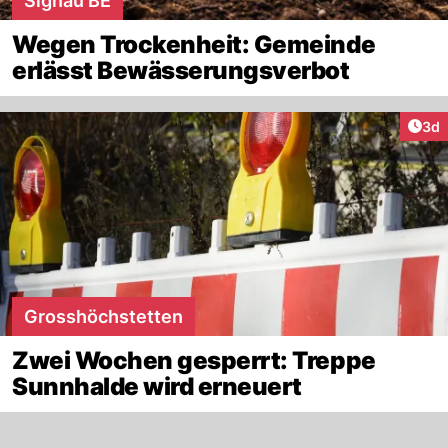
Signau BE
Wegen Trockenheit: Gemeinde
erlässt Bewässerungsverbot
Arti
3d
Grosshöchstetten
Zwei Wochen gesperrt: Treppe
Sunnhalde wird erneuert