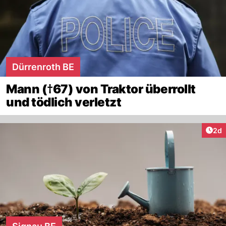
Dürrenroth BE
Mann (†67) von Traktor überrollt
und tödlich verletzt
Arti
2d