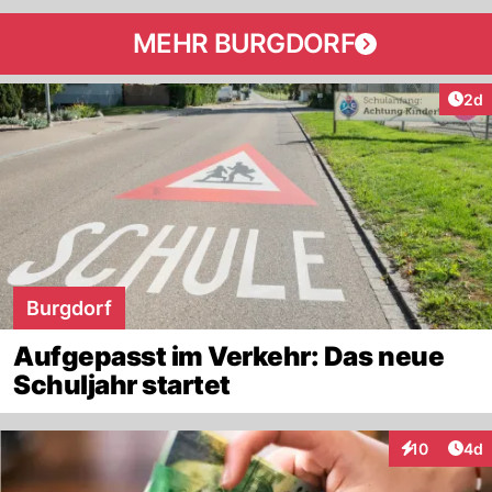
MEHR BURGDORF
Arti
2d
Burgdorf
Aufgepasst im Verkehr: Das neue
Schuljahr startet
Arti
10
4d
Interaktione